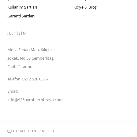
Kullanım Şartları
Kolye & Broş
Garanti Şartları
İLETIŞIM
Molla Fenari Mah. Kılıçcılar
sokak. No:53 Çemberlitaş,
Fatih, İstanbul
Telefon
:
0212 520 03 87
Email
:
info@935byrobertobravo.com
ÖDEME YÖNTEMLERI