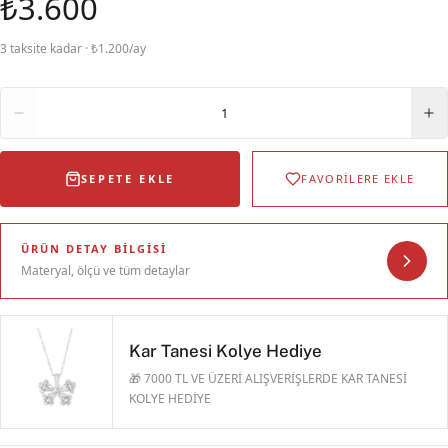
₺3.600
3 taksite kadar · ₺1.200/ay
Adet
1
SEPETE EKLE
FAVORİLERE EKLE
ÜRÜN DETAY BILGISI
Materyal, ölçü ve tüm detaylar
Kar Tanesi Kolye Hediye
🎁 7000 TL VE ÜZERİ ALIŞVERİŞLERDE KAR TANESİ
KOLYE HEDİYE