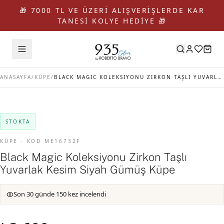
🎁 7000 TL VE ÜZERİ ALIŞVERİŞLERDE KAR
TANESİ KOLYE HEDİYE 🎁
ANASAYFA
/
KÜPE
/
BLACK MAGIC KOLEKSIYONU ZIRKON TAŞLI YUVARLAK KESIM SIYAH GÜMÜŞ KÜPE
STOKTA
KÜPE · KOD ME16732F
Black Magic Koleksiyonu Zirkon Taşlı
Yuvarlak Kesim Siyah Gümüş Küpe
Son 30 günde 150 kez incelendi