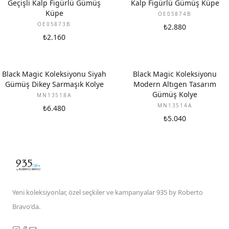
Geçişli Kalp Figürlü Gümüş
Kalp Figürlü Gümüş Küpe
Küpe
OE05874B
OE05873B
₺2.880
₺2.160
Black Magic Koleksiyonu Siyah
Black Magic Koleksiyonu
Gümüş Dikey Sarmaşık Kolye
Modern Altıgen Tasarım
Gümüş Kolye
MN13518A
MN13514A
₺6.480
₺5.040
Yeni koleksiyonlar, özel seçkiler ve kampanyalar 935 by Roberto
Bravo'da.