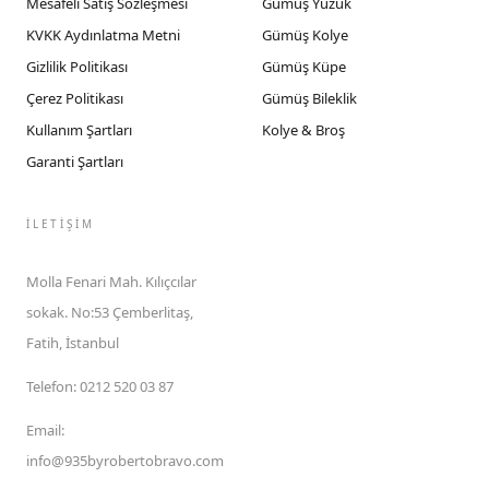
Mesafeli Satış Sözleşmesi
Gümüş Yüzük
KVKK Aydınlatma Metni
Gümüş Kolye
Gizlilik Politikası
Gümüş Küpe
Çerez Politikası
Gümüş Bileklik
Kullanım Şartları
Kolye & Broş
Garanti Şartları
İLETIŞIM
Molla Fenari Mah. Kılıçcılar
sokak. No:53 Çemberlitaş,
Fatih, İstanbul
Telefon
:
0212 520 03 87
Email
:
info@935byrobertobravo.com