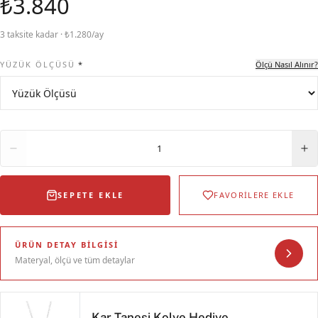
₺3.840
3 taksite kadar · ₺1.280/ay
YÜZÜK ÖLÇÜSÜ
*
Ölçü Nasıl Alınır?
Adet
1
SEPETE EKLE
FAVORİLERE EKLE
ÜRÜN DETAY BILGISI
Materyal, ölçü ve tüm detaylar
Kar Tanesi Kolye Hediye