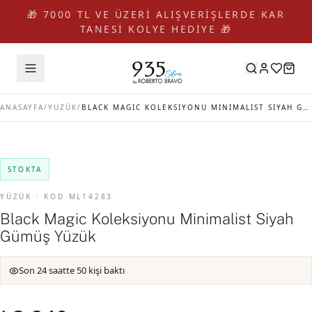
🎁 7000 TL VE ÜZERİ ALIŞVERİŞLERDE KAR
TANESİ KOLYE HEDİYE 🎁
ANASAYFA
/
YÜZÜK
/
BLACK MAGIC KOLEKSIYONU MINIMALIST SIYAH GÜMÜŞ YÜZÜK
STOKTA
YÜZÜK · KOD ML14283
Black Magic Koleksiyonu Minimalist Siyah
Gümüş Yüzük
Son 24 saatte 50 kişi baktı