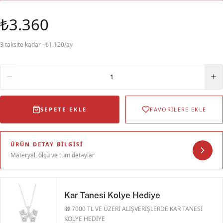
₺3.360
3 taksite kadar · ₺1.120/ay
Adet
1
SEPETE EKLE
FAVORİLERE EKLE
ÜRÜN DETAY BILGISI
Materyal, ölçü ve tüm detaylar
Kar Tanesi Kolye Hediye
🎁 7000 TL VE ÜZERİ ALIŞVERİŞLERDE KAR TANESİ
KOLYE HEDİYE