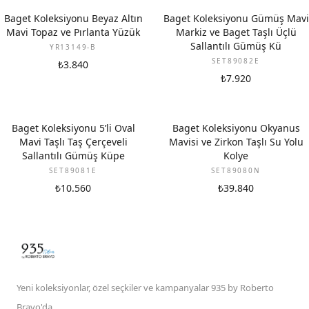
YENI
Baget Koleksiyonu Beyaz Altın
Baget Koleksiyonu Gümüş Mavi
Mavi Topaz ve Pırlanta Yüzük
Markiz ve Baget Taşlı Üçlü
Sallantılı Gümüş Kü
YR13149-B
SET89082E
₺3.840
₺7.920
Baget Koleksiyonu 5’li Oval
Baget Koleksiyonu Okyanus
Mavi Taşlı Taş Çerçeveli
Mavisi ve Zirkon Taşlı Su Yolu
Sallantılı Gümüş Küpe
Kolye
SET89081E
SET89080N
₺10.560
₺39.840
Yeni koleksiyonlar, özel seçkiler ve kampanyalar 935 by Roberto
Bravo'da.