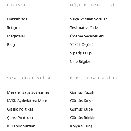
KURUMSAL
MÜŞTERİ HİZMETLERİ
Hakkımızda
Sıkça Sorulan Sorular
İletişim
Teslimat ve İade
Mağazalar
Ödeme Seçenekleri
Blog
Yüzük Ölçüsü
Sipariş Takip
İade Bilgileri
YASAL BİLGİLENDİRME
POPÜLER KATEGORİLER
Mesafeli Satış Sözleşmesi
Gümüş Yüzük
KVKK Aydınlatma Metni
Gümüş Kolye
Gizlilik Politikası
Gümüş Küpe
Çerez Politikası
Gümüş Bileklik
Kullanım Şartları
Kolye & Broş