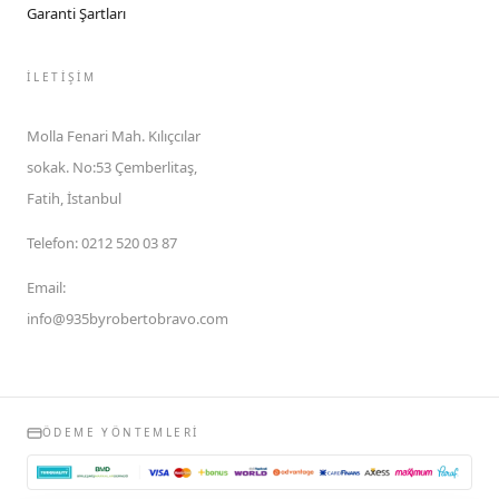
Garanti Şartları
İLETIŞIM
Molla Fenari Mah. Kılıçcılar
sokak. No:53 Çemberlitaş,
Fatih, İstanbul
Telefon
:
0212 520 03 87
Email
:
info@935byrobertobravo.com
ÖDEME YÖNTEMLERI