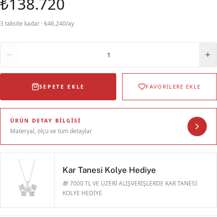
₺138.720
3 taksite kadar · ₺46.240/ay
Adet
1
SEPETE EKLE
FAVORİLERE EKLE
ÜRÜN DETAY BILGISI
Materyal, ölçü ve tüm detaylar
Kar Tanesi Kolye Hediye
🎁 7000 TL VE ÜZERİ ALIŞVERİŞLERDE KAR TANESİ
KOLYE HEDİYE