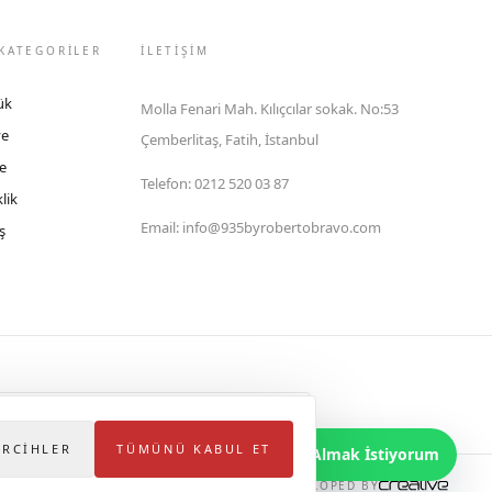
KATEGORİLER
İLETIŞIM
ük
Molla Fenari Mah. Kılıçcılar sokak. No:53
ye
Çemberlitaş, Fatih, İstanbul
e
Telefon
:
0212 520 03 87
lik
Email
:
info@935byrobertobravo.com
ş
lektronik Ticaret Bilgi Sistemi (ETBİS)'ne kayıtlıdır.
ERCIHLER
TÜMÜNÜ KABUL ET
Bilgi Almak İstiyorum
DEVELOPED BY