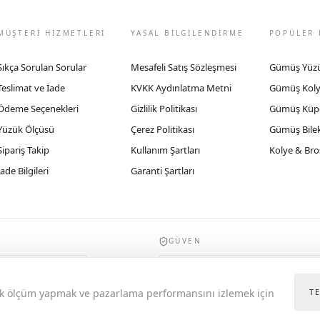
MÜŞTERİ HİZMETLERİ
YASAL BİLGİLENDİRME
POPÜLER 
Sıkça Sorulan Sorular
Mesafeli Satış Sözleşmesi
Gümüş Yüz
Teslimat ve İade
KVKK Aydınlatma Metni
Gümüş Kol
Ödeme Seçenekleri
Gizlilik Politikası
Gümüş Küp
Yüzük Ölçüsü
Çerez Politikası
Gümüş Bilek
Sipariş Takip
Kullanım Şartları
Kolye & Bro
İade Bilgileri
Garanti Şartları
GÜVEN
935byrobertobravo.com, Ticaret Bakanlığı E
itik ölçüm yapmak ve pazarlama performansını izlemek için
T