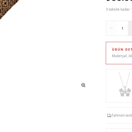
3 taksite kadar 
Adet
1
ÜRÜN DET
Materyal, öl
Tahmini tes