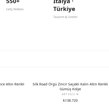
550+
İtalya ·
Türkiye
Satış Noktası
Tasarım & Üretim
nce Altın Renkli
Silk Road Örgü Zincir Saçaklı Kalın Altın Renkli
Gümüş Kolye
ART3022-N
₺138.720