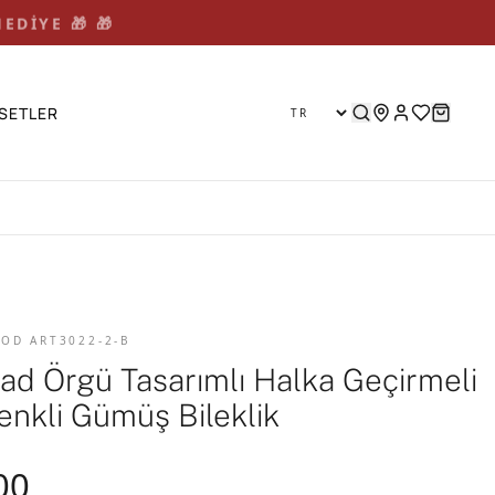
EDİYE 🎁 🎁
SETLER
KOD ART3022-2-B
oad Örgü Tasarımlı Halka Geçirmeli
enkli Gümüş Bileklik
00