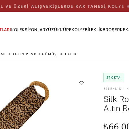
 TL VE ÜZERİ ALIŞVERİŞLERDE KAR TANESİ KOLYE H
TLARI
KOLEKSİYONLAR
YÜZÜK
KÜPE
KOLYE
BİLEKLİK
BROŞ
ERKEK
RMELI ALTIN RENKLI GÜMÜŞ BILEKLIK
STOKTA
BİLEKLİK · 
Silk R
Altın R
₺66.0