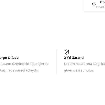
Kol
14 Gün 
Kargo & İade
2 Yıl Garanti
 tutarın üzerindeki siparişlerde
Üretim hatalarına karşı k
siz, iade süreci kolaydır.
güvencesi sunulur.