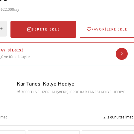
· ₺22.000/ay
SEPETE EKLE
FAVORİLERE EKLE
AY BILGISI
çü ve tüm detaylar
Kar Tanesi Kolye Hediye
🎁 7000 TL VE ÜZERİ ALIŞVERİŞLERDE KAR TANESİ KOLYE HEDİYE
limat
2 iş günü teslimat