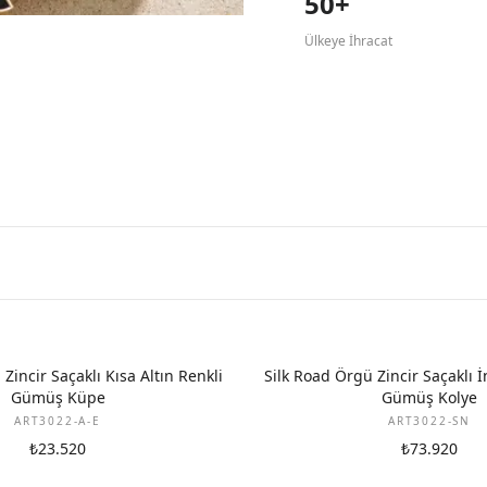
50+
Ülkeye İhracat
Zincir Saçaklı Kısa Altın Renkli
Silk Road Örgü Zincir Saçaklı İ
Gümüş Küpe
Gümüş Kolye
ART3022-A-E
ART3022-SN
₺23.520
₺73.920