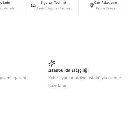
ay İade
Sigortalı Teslimat
Özel Paketleme
İçinde İade
Ücretsiz Sigortalı Teslimat
Hediye Paketi
İstanbul'da El İşçiliği
apsamlı garanti
Koleksiyonlar atölye ustalığıyla özenle
hazırlanır.