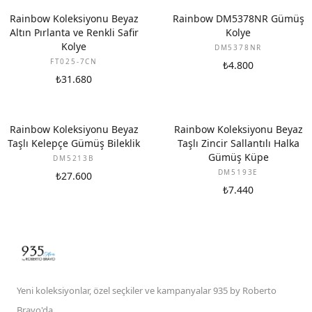
YENI
Rainbow Koleksiyonu Beyaz
Rainbow DM5378NR Gümüş
Altın Pırlanta ve Renkli Safir
Kolye
Kolye
DM5378NR
FT025-7CN
₺4.800
₺31.680
Rainbow Koleksiyonu Beyaz
Rainbow Koleksiyonu Beyaz
Taşlı Kelepçe Gümüş Bileklik
Taşlı Zincir Sallantılı Halka
Gümüş Küpe
DM5213B
DM5193E
₺27.600
₺7.440
Yeni koleksiyonlar, özel seçkiler ve kampanyalar 935 by Roberto
Bravo'da.