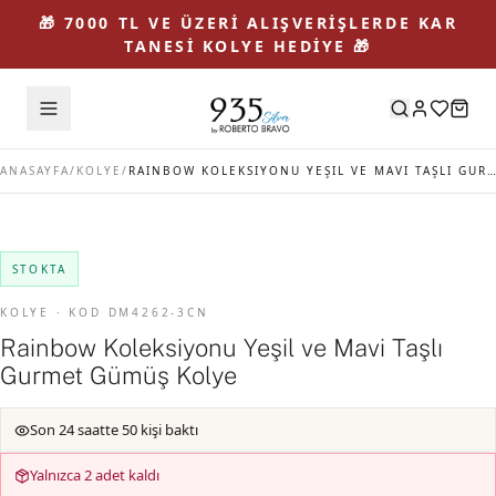
🎁 7000 TL VE ÜZERİ ALIŞVERİŞLERDE KAR
TANESİ KOLYE HEDİYE 🎁
ANASAYFA
/
KOLYE
/
RAINBOW KOLEKSIYONU YEŞIL VE MAVI TAŞLI GURMET GÜMÜŞ KOLYE
STOKTA
KOLYE · KOD DM4262-3CN
Rainbow Koleksiyonu Yeşil ve Mavi Taşlı
Gurmet Gümüş Kolye
Son 24 saatte 50 kişi baktı
Yalnızca 2 adet kaldı