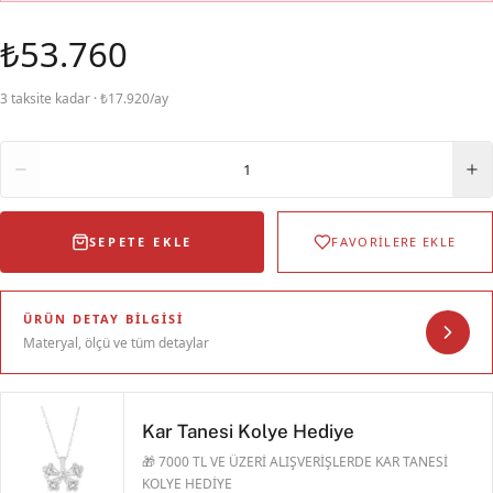
₺53.760
3 taksite kadar · ₺17.920/ay
Adet
1
SEPETE EKLE
FAVORİLERE EKLE
ÜRÜN DETAY BILGISI
Materyal, ölçü ve tüm detaylar
Kar Tanesi Kolye Hediye
🎁 7000 TL VE ÜZERİ ALIŞVERİŞLERDE KAR TANESİ
KOLYE HEDİYE