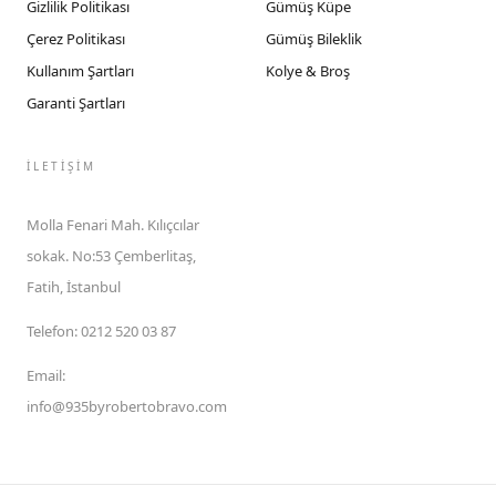
Gizlilik Politikası
Gümüş Küpe
Çerez Politikası
Gümüş Bileklik
Kullanım Şartları
Kolye & Broş
Garanti Şartları
İLETIŞIM
Molla Fenari Mah. Kılıçcılar
sokak. No:53 Çemberlitaş,
Fatih, İstanbul
Telefon
:
0212 520 03 87
Email
:
info@935byrobertobravo.com