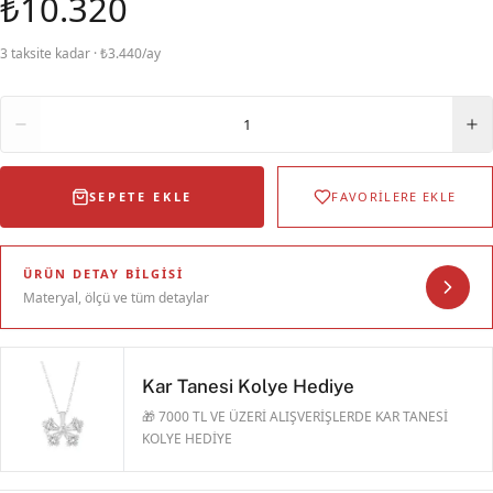
₺10.320
3 taksite kadar · ₺3.440/ay
Adet
1
SEPETE EKLE
FAVORİLERE EKLE
ÜRÜN DETAY BILGISI
Materyal, ölçü ve tüm detaylar
Kar Tanesi Kolye Hediye
🎁 7000 TL VE ÜZERİ ALIŞVERİŞLERDE KAR TANESİ
KOLYE HEDİYE