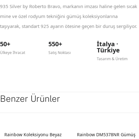
935 Silver by Roberto Bravo, markanın imzası haline gelen sıcak
mine ve özel rodyum tekniğini gümüş koleksiyonlarına
taşıyarak, standart 925 ayarın ötesine geçen bir duruş sergiliyor.
50+
550+
İtalya ·
Türkiye
Ülkeye İhracat
Satış Noktası
Tasarım & Üretim
Benzer Ürünler
YENI
Rainbow Koleksiyonu Beyaz
Rainbow DM5378NR Gümüş