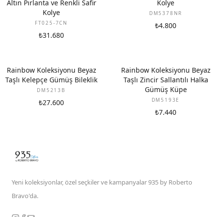
Altın Pırlanta ve Renkli Safir
Kolye
Kolye
DM5378NR
FT025-7CN
₺4.800
₺31.680
Rainbow Koleksiyonu Beyaz
Rainbow Koleksiyonu Beyaz
Taşlı Kelepçe Gümüş Bileklik
Taşlı Zincir Sallantılı Halka
Gümüş Küpe
DM5213B
DM5193E
₺27.600
₺7.440
Yeni koleksiyonlar, özel seçkiler ve kampanyalar 935 by Roberto
Bravo'da.