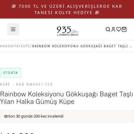
🎁 7000 TL VE ÜZERİ ALIŞVERİŞLERDE KAR
TANESİ KOLYE HEDİYE 🎁
ANASAYFA
/
KÜPE
/
RAINBOW KOLEKSIYONU GÖKKUŞAĞI BAGET TAŞLI YILAN HALKA GÜMÜŞ KÜPE
STOKTA
KÜPE · KOD DM4051-7CE
Rainbow Koleksiyonu Gökkuşağı Baget Taşlı
Yılan Halka Gümüş Küpe
Son 30 günde 200 kez incelendi