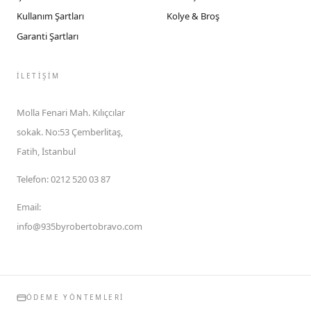
Kullanım Şartları
Kolye & Broş
Garanti Şartları
İLETIŞIM
Molla Fenari Mah. Kılıçcılar
sokak. No:53 Çemberlitaş,
Fatih, İstanbul
Telefon
:
0212 520 03 87
Email
:
info@935byrobertobravo.com
ÖDEME YÖNTEMLERI