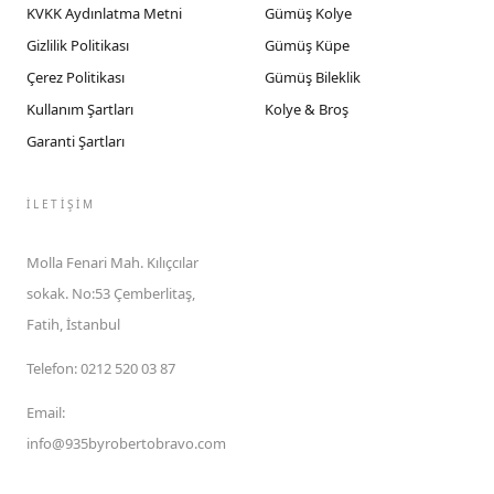
KVKK Aydınlatma Metni
Gümüş Kolye
Gizlilik Politikası
Gümüş Küpe
Çerez Politikası
Gümüş Bileklik
Kullanım Şartları
Kolye & Broş
Garanti Şartları
İLETIŞIM
Molla Fenari Mah. Kılıçcılar
sokak. No:53 Çemberlitaş,
Fatih, İstanbul
Telefon
:
0212 520 03 87
Email
:
info@935byrobertobravo.com