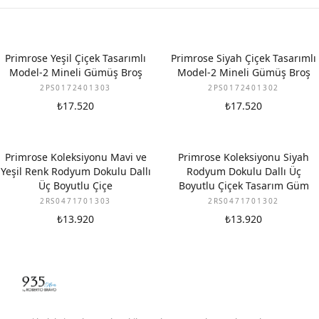
Primrose Yeşil Çiçek Tasarımlı
Primrose Siyah Çiçek Tasarımlı
Model-2 Mineli Gümüş Broş
Model-2 Mineli Gümüş Broş
2PS0172401303
2PS0172401302
₺17.520
₺17.520
Primrose Koleksiyonu Mavi ve
Primrose Koleksiyonu Siyah
Yeşil Renk Rodyum Dokulu Dallı
Rodyum Dokulu Dallı Üç
Üç Boyutlu Çiçe
Boyutlu Çiçek Tasarım Güm
2RS0471701303
2RS0471701302
₺13.920
₺13.920