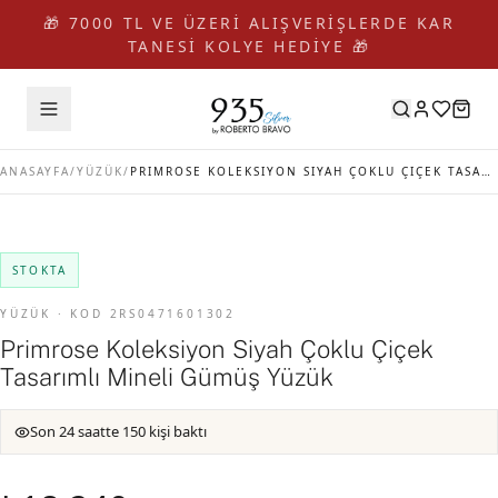
🎁 7000 TL VE ÜZERİ ALIŞVERİŞLERDE KAR
TANESİ KOLYE HEDİYE 🎁
ANASAYFA
/
YÜZÜK
/
PRIMROSE KOLEKSIYON SIYAH ÇOKLU ÇIÇEK TASARIMLI MINELI GÜMÜŞ YÜZÜK
STOKTA
YÜZÜK · KOD 2RS0471601302
Primrose Koleksiyon Siyah Çoklu Çiçek
Tasarımlı Mineli Gümüş Yüzük
Son 24 saatte 150 kişi baktı