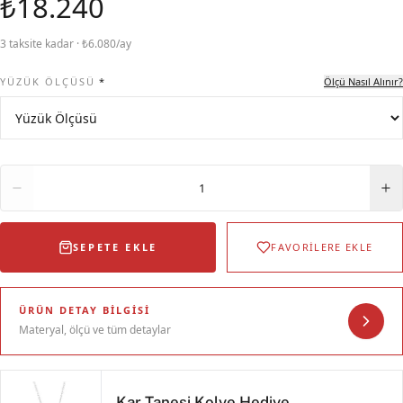
₺18.240
3 taksite kadar · ₺6.080/ay
YÜZÜK ÖLÇÜSÜ
*
Ölçü Nasıl Alınır?
Adet
1
SEPETE EKLE
FAVORİLERE EKLE
ÜRÜN DETAY BILGISI
Materyal, ölçü ve tüm detaylar
Kar Tanesi Kolye Hediye