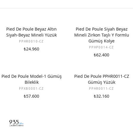
YENI
Pied De Poule Beyaz Altın
Pied De Poule Siyah Beyaz
Siyah-Beyaz Mineli Yüzük
Mineli Zirkon Taşlı Y Formlu
Gümüş Kolye
PPHR0010-CZ
PPHP0014-CZ
₺24.960
₺62.400
Pied De Poule Model-1 Gümüş
Pied De Poule PPHR0011-CZ
Bileklik
Gümüş Yüzük
PPXB0001-CZ
PPHR0011-CZ
₺57.600
₺32.160