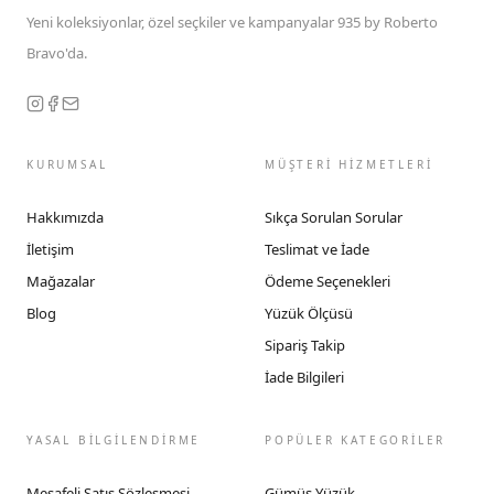
Yeni koleksiyonlar, özel seçkiler ve kampanyalar 935 by Roberto
Bravo'da.
KURUMSAL
MÜŞTERİ HİZMETLERİ
Hakkımızda
Sıkça Sorulan Sorular
İletişim
Teslimat ve İade
Mağazalar
Ödeme Seçenekleri
Blog
Yüzük Ölçüsü
Sipariş Takip
İade Bilgileri
YASAL BİLGİLENDİRME
POPÜLER KATEGORİLER
Mesafeli Satış Sözleşmesi
Gümüş Yüzük