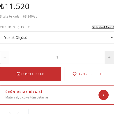
₺11.520
3 taksite kadar · ₺3.840/ay
YÜZÜK ÖLÇÜSÜ
*
Ölçü Nasıl Alınır?
Adet
1
SEPETE EKLE
FAVORİLERE EKLE
ÜRÜN DETAY BILGISI
Materyal, ölçü ve tüm detaylar