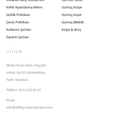
KVKK Aydınlatma Metni
Gümüş Kolye
Gizlilik Politikası
Gümüş Küpe
Çerez Politikası
Gümüş Bileklik
Kullanım Şartları
Kolye & Broş
Garanti Şartları
İLETIŞIM
Molla Fenari Mah. Kılıçcılar
sokak. No:53 Çemberlitaş,
Fatih, İstanbul
Telefon
:
0212 520 03 87
Email
:
info@935byrobertobravo.com