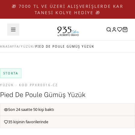
🎁 7000 TL VE ÜZERİ ALIŞVERİŞLERDE KAR
TANESİ KOLYE HEDİYE 🎁
ANASAYFA
/
YÜZÜK
/
PIED DE POULE GÜMÜŞ YÜZÜK
STOKTA
YÜZÜK · KOD PPXR0016-CZ
Pied De Poule Gümüş Yüzük
Son 24 saatte 50 kişi baktı
35 kişinin favorilerinde