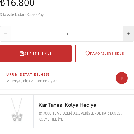
₺16.800
3 taksite kadar · ₺5.600/ay
Adet
1
SEPETE EKLE
FAVORİLERE EKLE
ÜRÜN DETAY BILGISI
Materyal, ölçü ve tüm detaylar
Kar Tanesi Kolye Hediye
🎁 7000 TL VE ÜZERİ ALIŞVERİŞLERDE KAR TANESİ
KOLYE HEDİYE