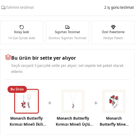
Tahmini teslimat
2 iş günü teslimat
Kolay İade
Sigortalı Teslimat
Özel Paketleme
14 Gün İçinde İade
Ücretsiz Sigortalı Teslimat
Hediye Paketi
Bu ürün bir sette yer alıyor
Seçili varyant 3 parçalık sette yer alıyor; set sepete tek paket olarak
eklenir.
Bu Ürün
+
+
Monarch Butterfly
Monarch Butterfly
Monarch
Kırmızı Mineli İkili
Kırmızı Mineli Üçlü
Butterfly Mineli
Kelebek Figürlü Pembe
Kelebek Figürlü Pembe
İkili Kelebek