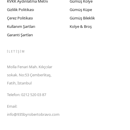
KVKK Aydınlatma Metni
Gümüş Kolye
Gizlilik Politikası
Gümüş Küpe
Çerez Politikası
Gümüş Bileklik
Kullanım Şartları
Kolye & Broş
Garanti Şartları
İLETIŞIM
Molla Fenari Mah. Kılıçcılar
sokak. No:53 Çemberlitaş,
Fatih, İstanbul
Telefon
:
0212 520 03 87
Email
:
info@935byrobertobravo.com