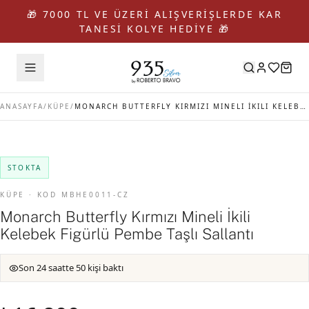
🎁 7000 TL VE ÜZERİ ALIŞVERİŞLERDE KAR
TANESİ KOLYE HEDİYE 🎁
ANASAYFA
/
KÜPE
/
MONARCH BUTTERFLY KIRMIZI MINELI İKILI KELEBEK FIGÜRLÜ PEMBE TAŞLI SALLANTI
STOKTA
KÜPE · KOD MBHE0011-CZ
Monarch Butterfly Kırmızı Mineli İkili
Kelebek Figürlü Pembe Taşlı Sallantı
Son 24 saatte 50 kişi baktı