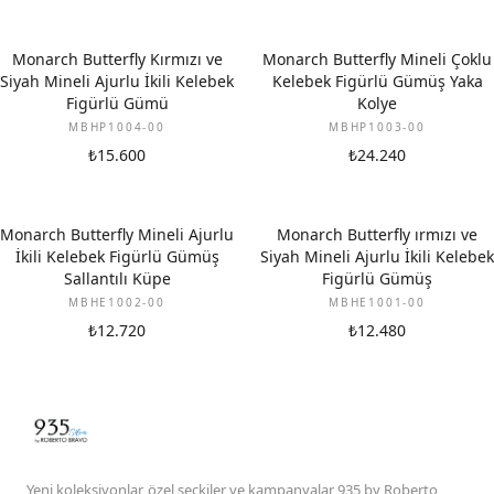
Monarch Butterfly Kırmızı ve
Monarch Butterfly Mineli Çoklu
Siyah Mineli Ajurlu İkili Kelebek
Kelebek Figürlü Gümüş Yaka
Figürlü Gümü
Kolye
MBHP1004-00
MBHP1003-00
₺15.600
₺24.240
Monarch Butterfly Mineli Ajurlu
Monarch Butterfly ırmızı ve
İkili Kelebek Figürlü Gümüş
Siyah Mineli Ajurlu İkili Kelebek
Sallantılı Küpe
Figürlü Gümüş
MBHE1002-00
MBHE1001-00
₺12.720
₺12.480
Yeni koleksiyonlar, özel seçkiler ve kampanyalar 935 by Roberto