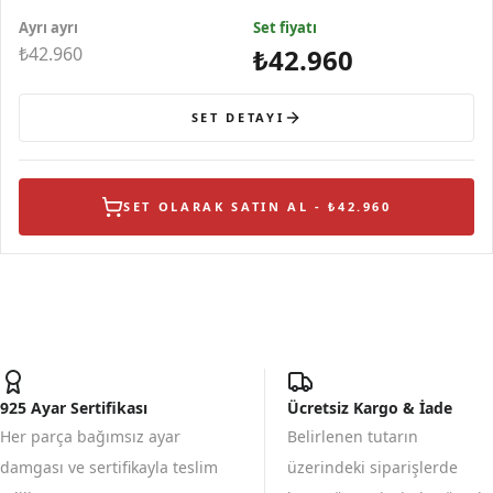
Taşlı Sallantı
Taşlı Gümüş Kol
Figürlü Gümüş
Ayrı ayrı
Set fiyatı
Yüzük
₺42.960
₺42.960
SET DETAYI
SET OLARAK SATIN AL - ₺42.960
925 Ayar Sertifikası
Ücretsiz Kargo & İade
Her parça bağımsız ayar
Belirlenen tutarın
damgası ve sertifikayla teslim
üzerindeki siparişlerde