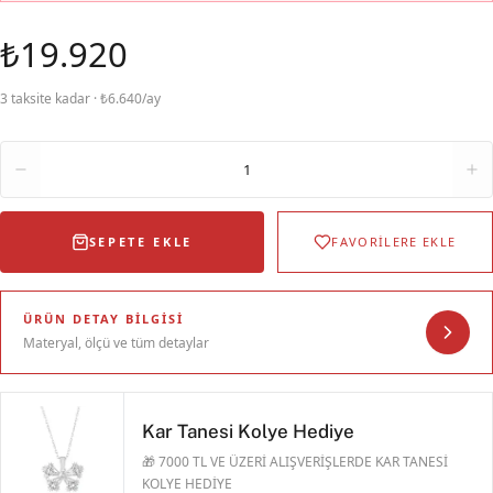
₺19.920
3 taksite kadar · ₺6.640/ay
Adet
1
SEPETE EKLE
FAVORİLERE EKLE
ÜRÜN DETAY BILGISI
Materyal, ölçü ve tüm detaylar
Kar Tanesi Kolye Hediye
🎁 7000 TL VE ÜZERİ ALIŞVERİŞLERDE KAR TANESİ
KOLYE HEDİYE