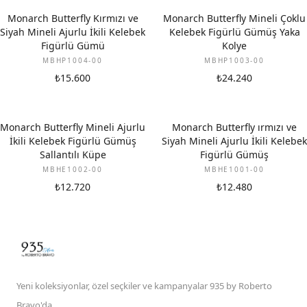
Monarch Butterfly Kırmızı ve
Monarch Butterfly Mineli Çoklu
Siyah Mineli Ajurlu İkili Kelebek
Kelebek Figürlü Gümüş Yaka
Figürlü Gümü
Kolye
MBHP1004-00
MBHP1003-00
₺15.600
₺24.240
Monarch Butterfly Mineli Ajurlu
Monarch Butterfly ırmızı ve
İkili Kelebek Figürlü Gümüş
Siyah Mineli Ajurlu İkili Kelebek
Sallantılı Küpe
Figürlü Gümüş
MBHE1002-00
MBHE1001-00
₺12.720
₺12.480
Yeni koleksiyonlar, özel seçkiler ve kampanyalar 935 by Roberto
Bravo'da.