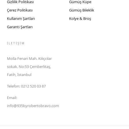
Gizlilik Politikası
Gümüş Küpe
Çerez Politikası
Gümüş Bileklik
Kullanım Şartları
Kolye & Broş
Garanti Şartları
İLETIŞIM
Molla Fenari Mah. Kılıçcılar
sokak. No:53 Çemberlitaş,
Fatih, İstanbul
Telefon
:
0212 520 03 87
Email
:
info@935byrobertobravo.com