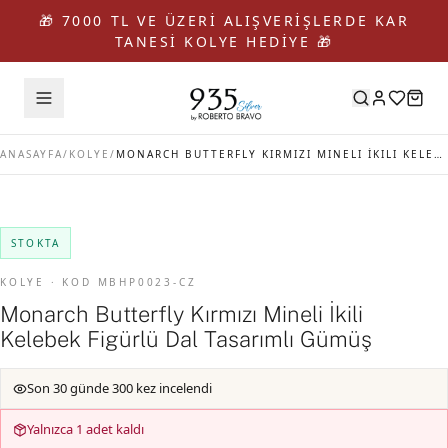
🎁 7000 TL VE ÜZERİ ALIŞVERİŞLERDE KAR
TANESİ KOLYE HEDİYE 🎁
ANASAYFA
/
KOLYE
/
MONARCH BUTTERFLY KIRMIZI MINELI İKILI KELEBEK FIGÜRLÜ DAL TASARIMLI GÜMÜŞ
STOKTA
KOLYE · KOD MBHP0023-CZ
Monarch Butterfly Kırmızı Mineli İkili
Kelebek Figürlü Dal Tasarımlı Gümüş
Son 30 günde 300 kez incelendi
Yalnızca 1 adet kaldı