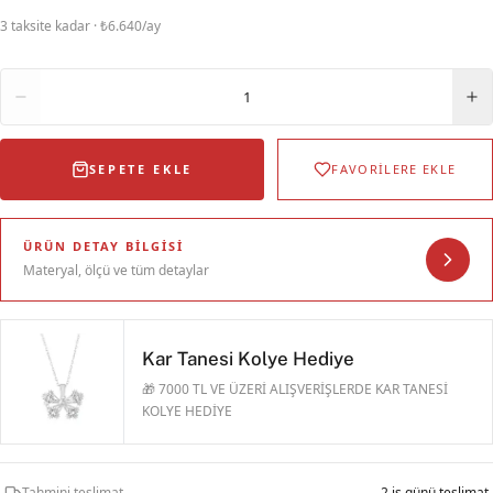
3 taksite kadar · ₺6.640/ay
Adet
1
SEPETE EKLE
FAVORİLERE EKLE
ÜRÜN DETAY BILGISI
Materyal, ölçü ve tüm detaylar
Kar Tanesi Kolye Hediye
🎁 7000 TL VE ÜZERİ ALIŞVERİŞLERDE KAR TANESİ
KOLYE HEDİYE
Tahmini teslimat
2 iş günü teslimat