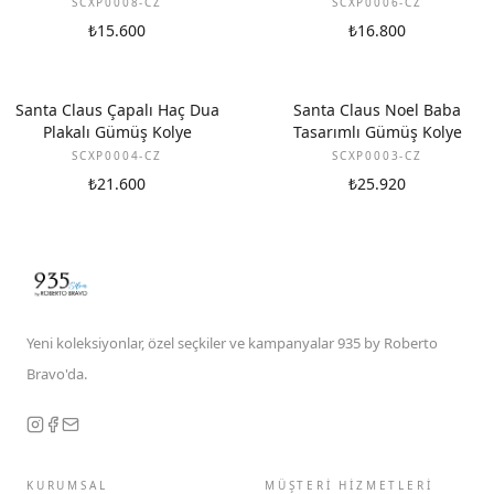
SCXP0008-CZ
SCXP0006-CZ
₺15.600
₺16.800
Santa Claus Çapalı Haç Dua
Santa Claus Noel Baba
Plakalı Gümüş Kolye
Tasarımlı Gümüş Kolye
SCXP0004-CZ
SCXP0003-CZ
₺21.600
₺25.920
Yeni koleksiyonlar, özel seçkiler ve kampanyalar 935 by Roberto
Bravo'da.
KURUMSAL
MÜŞTERİ HİZMETLERİ