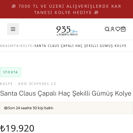
🎁 7000 TL VE ÜZERİ ALIŞVERİŞLERDE KAR
TANESİ KOLYE HEDİYE 🎁
ANASAYFA
/
KOLYE
/
SANTA CLAUS ÇAPALI HAÇ ŞEKILLI GÜMÜŞ KOLYE
STOKTA
KOLYE · KOD SCXP0005-CZ
Santa Claus Çapalı Haç Şekilli Gümüş Kolye
Son 24 saatte 50 kişi baktı
₺19.920