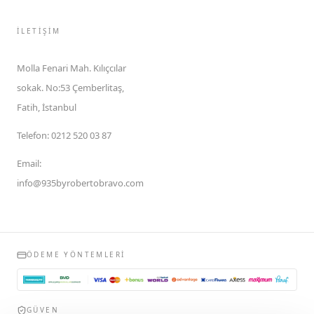
İLETIŞIM
Molla Fenari Mah. Kılıçcılar
sokak. No:53 Çemberlitaş,
Fatih, İstanbul
Telefon
:
0212 520 03 87
Email
:
info@935byrobertobravo.com
ÖDEME YÖNTEMLERI
GÜVEN