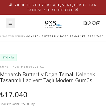
🎁 7000 TL VE ÜZERİ ALIŞVERİŞLERDE KAR
TANESİ KOLYE HEDİYE 🎁
ANASAYFA
/
KÜPE
/
MONARCH BUTTERFLY DOĞA TEMALI KELEBEK TASARIMLI LACIVERT TAŞLI MODERN GÜMÜŞ
STOKTA
KÜPE · KOD MBHE0008-CZ
Monarch Butterfly Doğa Temalı Kelebek
Tasarımlı Lacivert Taşlı Modern Gümüş
₺17.040
3 taksite kadar · ₺5.680/ay