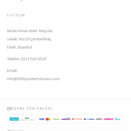
İLETIŞIM
Molla Fenari Mah. Kılıçcılar
sokak. No:53 Çemberlitaş,
Fatih, İstanbul
Telefon
:
0212 520 03 87
Email
:
info@935byrobertobravo.com
ÖDEME YÖNTEMLERI