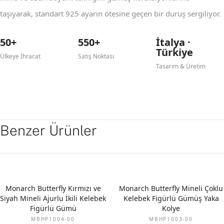
taşıyarak, standart 925 ayarın ötesine geçen bir duruş sergiliyor.
50+
550+
İtalya ·
Türkiye
Ülkeye İhracat
Satış Noktası
Tasarım & Üretim
Benzer Ürünler
Monarch Butterfly Kırmızı ve
Monarch Butterfly Mineli Çoklu
Siyah Mineli Ajurlu İkili Kelebek
Kelebek Figürlü Gümüş Yaka
Figürlü Gümü
Kolye
MBHP1004-00
MBHP1003-00