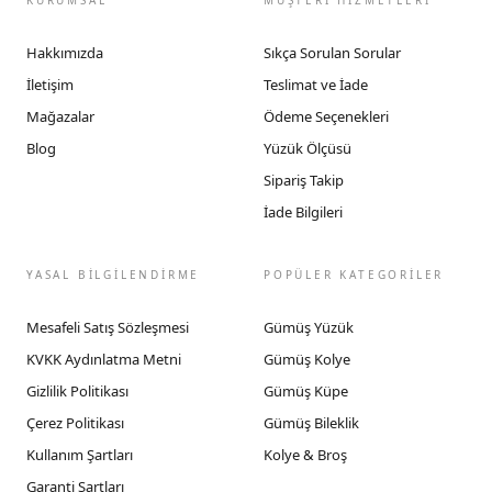
KURUMSAL
MÜŞTERİ HİZMETLERİ
Hakkımızda
Sıkça Sorulan Sorular
İletişim
Teslimat ve İade
Mağazalar
Ödeme Seçenekleri
Blog
Yüzük Ölçüsü
Sipariş Takip
İade Bilgileri
YASAL BİLGİLENDİRME
POPÜLER KATEGORİLER
Mesafeli Satış Sözleşmesi
Gümüş Yüzük
KVKK Aydınlatma Metni
Gümüş Kolye
Gizlilik Politikası
Gümüş Küpe
Çerez Politikası
Gümüş Bileklik
Kullanım Şartları
Kolye & Broş
Garanti Şartları