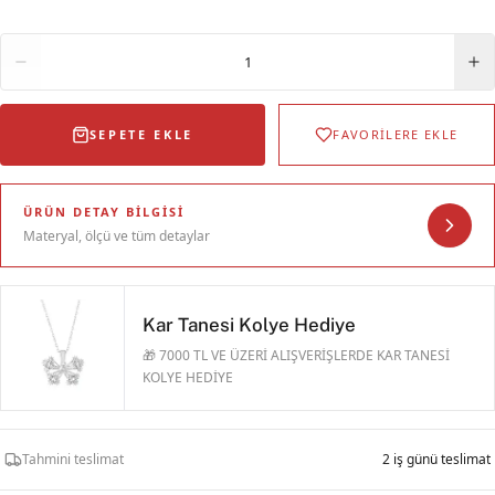
Adet
1
SEPETE EKLE
FAVORİLERE EKLE
ÜRÜN DETAY BILGISI
Materyal, ölçü ve tüm detaylar
Kar Tanesi Kolye Hediye
🎁 7000 TL VE ÜZERİ ALIŞVERİŞLERDE KAR TANESİ
KOLYE HEDİYE
Tahmini teslimat
2 iş günü teslimat