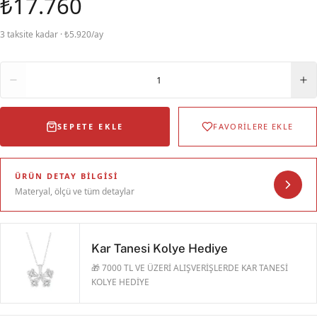
₺17.760
3 taksite kadar · ₺5.920/ay
Adet
1
SEPETE EKLE
FAVORİLERE EKLE
ÜRÜN DETAY BILGISI
Materyal, ölçü ve tüm detaylar
Kar Tanesi Kolye Hediye
🎁 7000 TL VE ÜZERİ ALIŞVERİŞLERDE KAR TANESİ
KOLYE HEDİYE