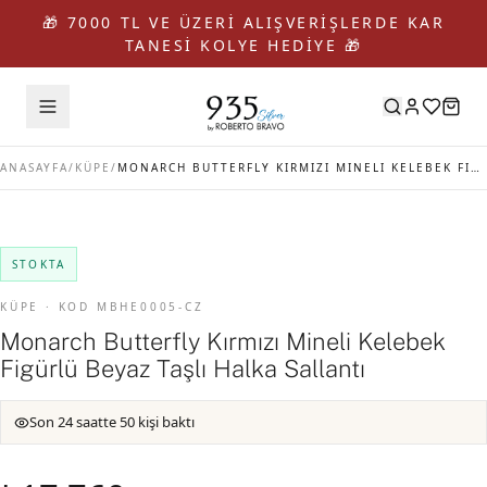
🎁 7000 TL VE ÜZERİ ALIŞVERİŞLERDE KAR
TANESİ KOLYE HEDİYE 🎁
ANASAYFA
/
KÜPE
/
MONARCH BUTTERFLY KIRMIZI MINELI KELEBEK FIGÜRLÜ BEYAZ TAŞLI HALKA SALLANTI
STOKTA
KÜPE · KOD MBHE0005-CZ
Monarch Butterfly Kırmızı Mineli Kelebek
Figürlü Beyaz Taşlı Halka Sallantı
Son 24 saatte 50 kişi baktı