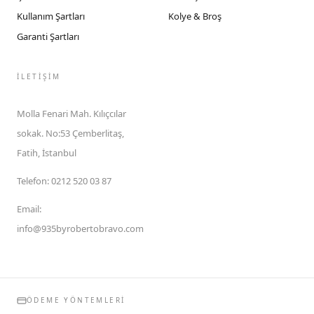
Kullanım Şartları
Kolye & Broş
Garanti Şartları
İLETIŞIM
Molla Fenari Mah. Kılıçcılar
sokak. No:53 Çemberlitaş,
Fatih, İstanbul
Telefon
:
0212 520 03 87
Email
:
info@935byrobertobravo.com
ÖDEME YÖNTEMLERI