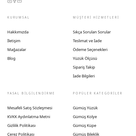
KURUMSAL
MÜŞTERİ HİZMETLERİ
Hakkımızda
Sıkça Sorulan Sorular
İletişim
Teslimat ve İade
Mağazalar
Ödeme Seçenekleri
Blog
Yüzük Ölçüsü
Sipariş Takip
İade Bilgileri
YASAL BİLGİLENDİRME
POPÜLER KATEGORİLER
Mesafeli Satış Sözleşmesi
Gümüş Yüzük
KVKK Aydınlatma Metni
Gümüş Kolye
Gizlilik Politikası
Gümüş Küpe
Çerez Politikası
Gümüş Bileklik