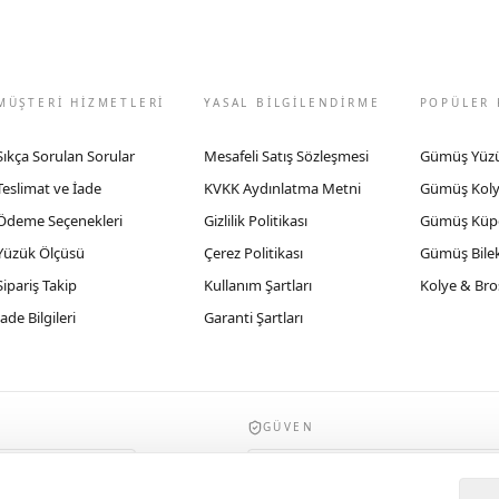
MÜŞTERİ HİZMETLERİ
YASAL BİLGİLENDİRME
POPÜLER 
Sıkça Sorulan Sorular
Mesafeli Satış Sözleşmesi
Gümüş Yüz
Teslimat ve İade
KVKK Aydınlatma Metni
Gümüş Kol
Ödeme Seçenekleri
Gizlilik Politikası
Gümüş Küp
Yüzük Ölçüsü
Çerez Politikası
Gümüş Bilek
Sipariş Takip
Kullanım Şartları
Kolye & Bro
İade Bilgileri
Garanti Şartları
GÜVEN
935byrobertobravo.com, Ticaret Bakanlığı E