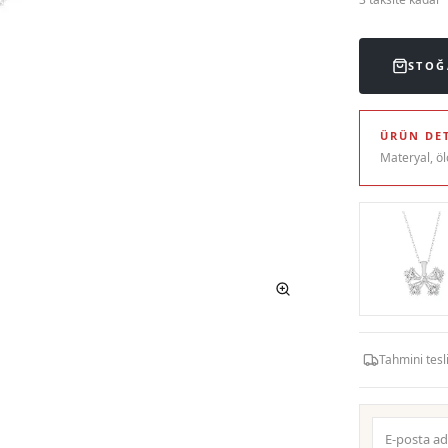
STOĞ
ÜRÜN DET
Materyal, öl
Tahmini tes