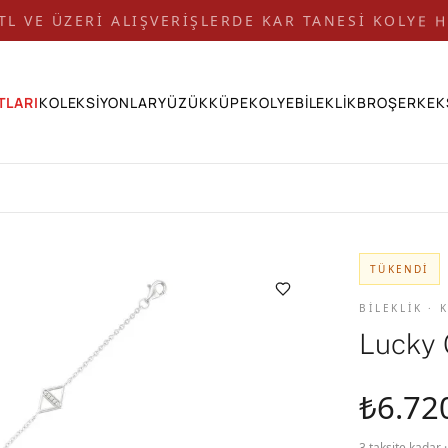
 TL VE ÜZERİ ALIŞVERİŞLERDE KAR TANESİ KOLYE H
TLARI
KOLEKSİYONLAR
YÜZÜK
KÜPE
KOLYE
BİLEKLİK
BROŞ
ERKEK
TÜKENDI
BİLEKLİK ·
Lucky 
₺6.72
3 taksite kadar 