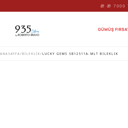
🎁 🎁 7000
GÜMÜŞ FIRSA
ANASAYFA
/
BİLEKLİK
/
LUCKY GEMS SB12511A-MLT BILEKLIK