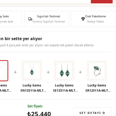
ay İade
Sigortalı Teslimat
Özel Paketleme
İçinde İade
Ücretsiz Sigortalı Teslimat
Hediye Paketi
n bir sette yer alıyor
ryant 4 parçalık sette yer alıyor; set sepete tek paket olarak eklenir.
+
+
+
Gems
Lucky Gems
Lucky Gems
Lucky Gems
A-MLT
SN12511A-MLT
SE12511A-MLT
SR12511A-MLT
lik
Kolye
Küpe
Yüzük
Set fiyatı
₺25.440
SET DETAYI