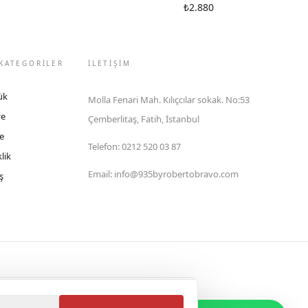
₺2.880
KATEGORİLER
İLETIŞIM
ük
Molla Fenari Mah. Kılıçcılar sokak. No:53
ye
Çemberlitaş, Fatih, İstanbul
e
Telefon
:
0212 520 03 87
lik
Email
:
info@935byrobertobravo.com
ş
lektronik Ticaret Bilgi Sistemi (ETBİS)'ne kayıtlıdır.