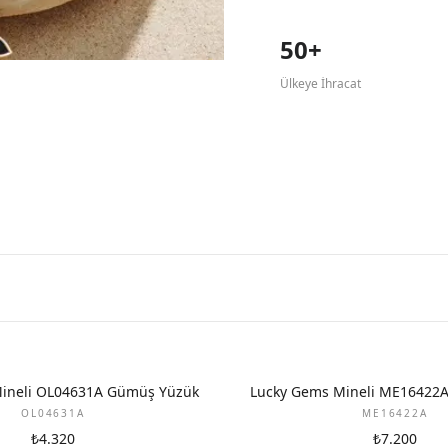
50+
Ülkeye İhracat
ineli OL04631A Gümüş Yüzük
Lucky Gems Mineli ME16422
OL04631A
ME16422A
₺4.320
₺7.200