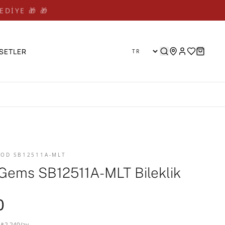
EDİYE 🎁 🎁
SETLER
 KOD SB12511A-MLT
Gems SB12511A-MLT Bileklik
0
· ₺2.240/ay