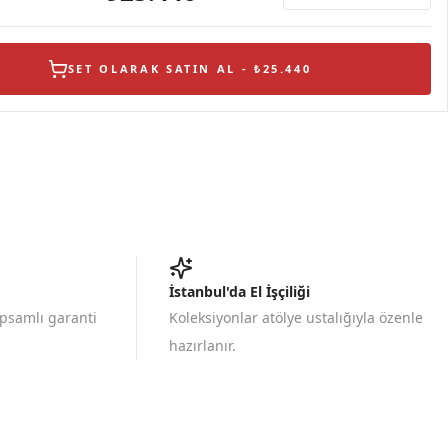
SET OLARAK SATIN AL - ₺25.440
İstanbul'da El İşçiliği
apsamlı garanti
Koleksiyonlar atölye ustalığıyla özenle
hazırlanır.