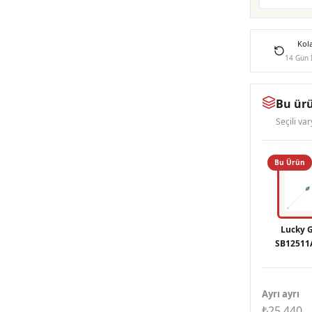
Kol
14 Gün 
Bu ürü
Seçili va
Bu Ürün
Lucky 
SB12511
Bilek
Ayrı ayrı
₺25.440