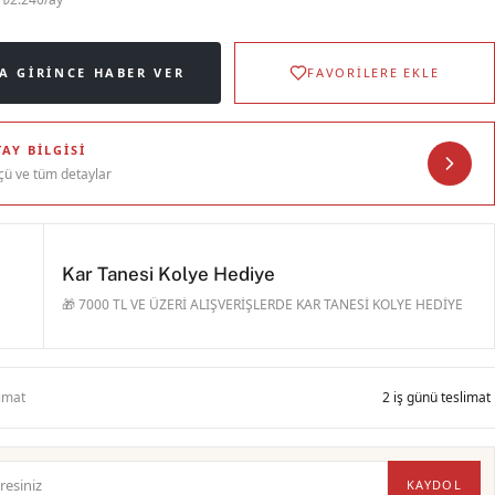
A GIRINCE HABER VER
FAVORİLERE EKLE
AY BILGISI
çü ve tüm detaylar
Kar Tanesi Kolye Hediye
🎁 7000 TL VE ÜZERİ ALIŞVERİŞLERDE KAR TANESİ KOLYE HEDİYE
limat
2 iş günü teslimat
KAYDOL