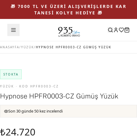
🎁 7000 TL VE ÜZERİ ALIŞVERİŞLERDE KAR
TANESİ KOLYE HEDİYE 🎁
ANASAYFA
/
YÜZÜK
/
HYPNOSE HPFR0003-CZ GÜMÜŞ YÜZÜK
STOKTA
YÜZÜK · KOD HPFR0003-CZ
Hypnose HPFR0003-CZ Gümüş Yüzük
Son 30 günde 50 kez incelendi
₺24.720