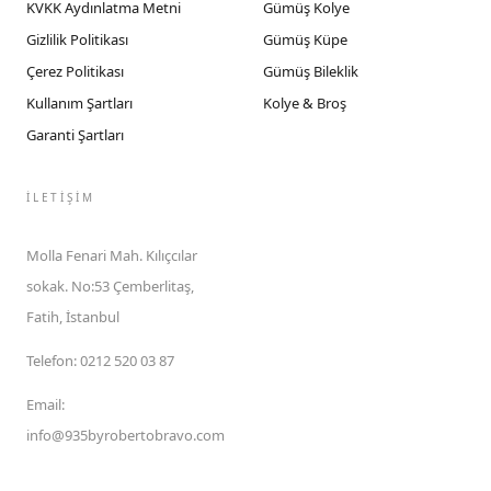
KVKK Aydınlatma Metni
Gümüş Kolye
Gizlilik Politikası
Gümüş Küpe
Çerez Politikası
Gümüş Bileklik
Kullanım Şartları
Kolye & Broş
Garanti Şartları
İLETIŞIM
Molla Fenari Mah. Kılıçcılar
sokak. No:53 Çemberlitaş,
Fatih, İstanbul
Telefon
:
0212 520 03 87
Email
:
info@935byrobertobravo.com