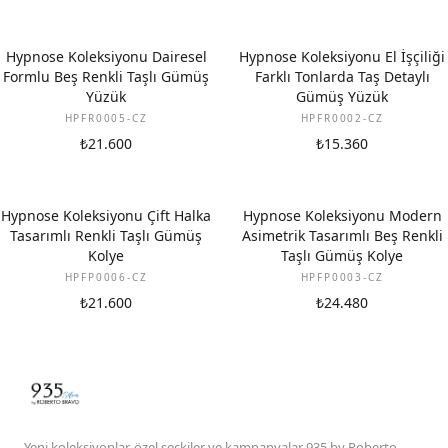
Hypnose Koleksiyonu Dairesel
Hypnose Koleksiyonu El İşçiliği
Formlu Beş Renkli Taşlı Gümüş
Farklı Tonlarda Taş Detaylı
Yüzük
Gümüş Yüzük
HPFR0005-CZ
HPFR0002-CZ
₺21.600
₺15.360
Hypnose Koleksiyonu Çift Halka
Hypnose Koleksiyonu Modern
Tasarımlı Renkli Taşlı Gümüş
Asimetrik Tasarımlı Beş Renkli
Kolye
Taşlı Gümüş Kolye
HPFP0006-CZ
HPFP0003-CZ
₺21.600
₺24.480
Yeni koleksiyonlar, özel seçkiler ve kampanyalar 935 by Roberto