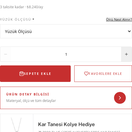
3 taksite kadar · ₺8.240/ay
YÜZÜK ÖLÇÜSÜ
*
Ölçü Nasıl Alınır?
Adet
1
SEPETE EKLE
FAVORİLERE EKLE
ÜRÜN DETAY BILGISI
Materyal, ölçü ve tüm detaylar
Kar Tanesi Kolye Hediye