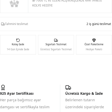
🎁 7000 TL VE ÜZERİ ALIŞVERİŞLERDE KAR TANESİ
KOLYE HEDİYE
Tahmini teslimat
2 iş günü teslimat
Kolay İade
Sigortalı Teslimat
Özel Paketleme
14 Gün İçinde İade
Ücretsiz Sigortalı Teslimat
Hediye Paketi
925 Ayar Sertifikası
Ücretsiz Kargo & İade
Her parça bağımsız ayar
Belirlenen tutarın
damgası ve sertifikayla teslim
üzerindeki siparişlerde