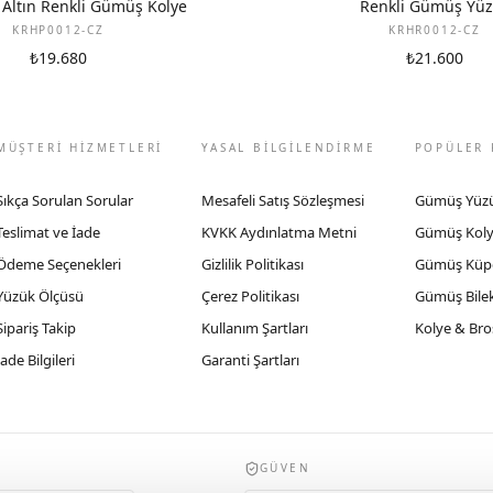
 Altın Renkli Gümüş Kolye
Renkli Gümüş Yü
KRHP0012-CZ
KRHR0012-CZ
₺19.680
₺21.600
MÜŞTERİ HİZMETLERİ
YASAL BİLGİLENDİRME
POPÜLER 
Sıkça Sorulan Sorular
Mesafeli Satış Sözleşmesi
Gümüş Yüz
Teslimat ve İade
KVKK Aydınlatma Metni
Gümüş Kol
Ödeme Seçenekleri
Gizlilik Politikası
Gümüş Küp
Yüzük Ölçüsü
Çerez Politikası
Gümüş Bilek
Sipariş Takip
Kullanım Şartları
Kolye & Bro
İade Bilgileri
Garanti Şartları
GÜVEN