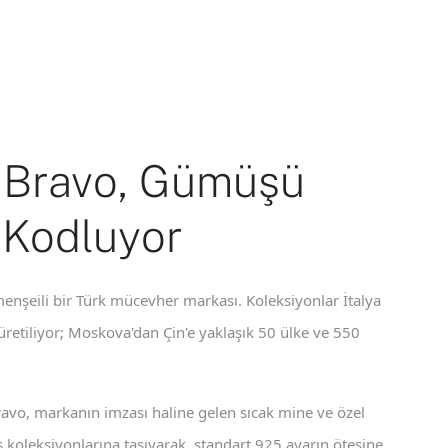
 Bravo, Gümüşü
 Kodluyor
enşeili bir Türk mücevher markası. Koleksiyonlar İtalya
 üretiliyor; Moskova'dan Çin'e yaklaşık 50 ülke ve 550
ravo, markanın imzası haline gelen sıcak mine ve özel
koleksiyonlarına taşıyarak, standart 925 ayarın ötesine