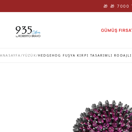
🎁 🎁 7000
GÜMÜŞ FIRSA
ANASAYFA
/
YÜZÜK
/
HEDGEHOG FUŞYA KIRPI TASARIMLI RODAJL