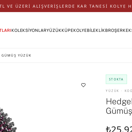
 TL VE ÜZERİ ALIŞVERİŞLERDE KAR TANESİ KOLYE H
TLARI
KOLEKSİYONLAR
YÜZÜK
KÜPE
KOLYE
BİLEKLİK
BROŞ
ERKEK
I GÜMÜŞ YÜZÜK
STOKTA
YÜZÜK · KO
Hedgeh
Gümüş
₺25.9