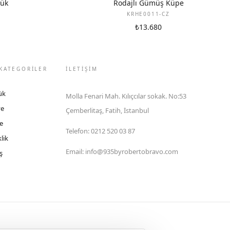
zük
Rodajlı Gümüş Küpe
KRHE0011-CZ
₺13.680
KATEGORİLER
İLETIŞIM
ük
Molla Fenari Mah. Kılıçcılar sokak. No:53
ye
Çemberlitaş, Fatih, İstanbul
e
Telefon
:
0212 520 03 87
lik
Email
:
info@935byrobertobravo.com
ş