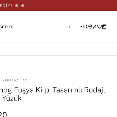
EDİYE 🎁 🎁
SETLER
D KRHR0004-CZ
og Fuşya Kirpi Tasarımlı Rodajlı
 Yüzük
20