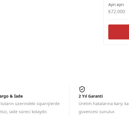
Ayrı ayrı
₺72.000
Kargo & İade
2 Yıl Garanti
 tutarın üzerindeki siparişlerde
Üretim hatalarına karşı k
siz, iade süreci kolaydır.
güvencesi sunulur.