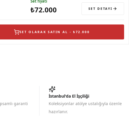
Set fiyatı
₺72.000
SET DETAYI
SET OLARAK SATIN AL - ₺72.000
İstanbul'da El İşçiliği
apsamlı garanti
Koleksiyonlar atölye ustalığıyla özenle
hazırlanır.