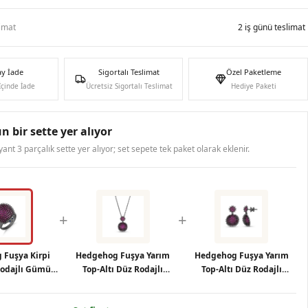
limat
2 iş günü teslimat
ay İade
Sigortalı Teslimat
Özel Paketleme
İçinde İade
Ücretsiz Sigortalı Teslimat
Hediye Paketi
n bir sette yer alıyor
ryant 3 parçalık sette yer alıyor; set sepete tek paket olarak eklenir.
+
+
 Fuşya Kirpi
Hedgehog Fuşya Yarım
Hedgehog Fuşya Yarım
Rodajlı Gümüş
Top-Altı Düz Rodajlı
Top-Altı Düz Rodajlı
üzük
Gümüş Kolye
Gümüş Küpe