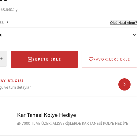
· ₺8.640/ay
SÜ
*
Ölçü Nasıl Alınır?
SEPETE EKLE
FAVORİLERE EKLE
AY BILGISI
çü ve tüm detaylar
Kar Tanesi Kolye Hediye
🎁 7000 TL VE ÜZERİ ALIŞVERİŞLERDE KAR TANESİ KOLYE HEDİYE