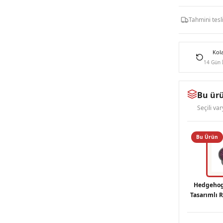
Tahmini tes
Kol
14 Gün 
Bu ürü
Seçili va
Bu Ürün
Hedgehog
Tasarımlı 
Y