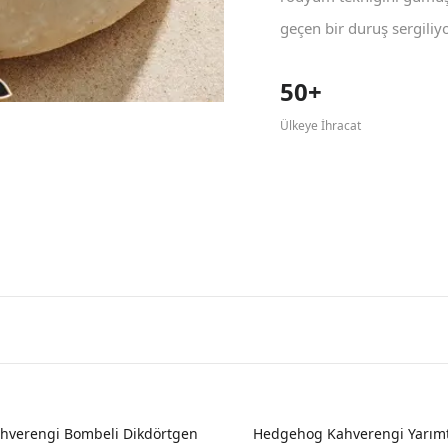
geçen bir duruş sergiliyo
50+
Ülkeye İhracat
verengi Bombeli Dikdörtgen
Hedgehog Kahverengi Yarımt