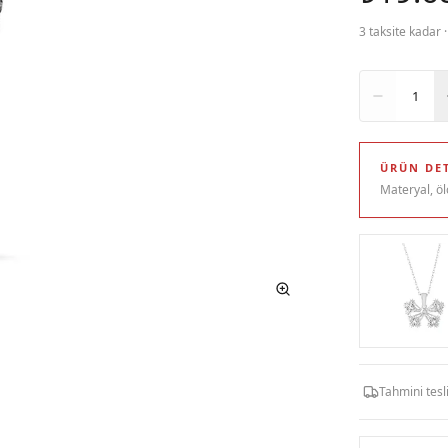
3 taksite kadar 
Adet
1
ÜRÜN DET
Materyal, öl
Tahmini tes