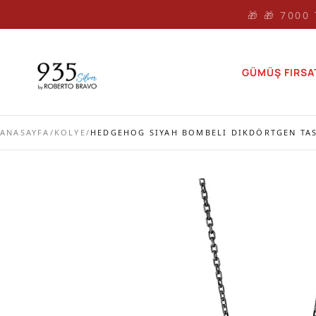
🎁 🎁 7000
GÜMÜŞ FIRSA
ANASAYFA
/
KOLYE
/
HEDGEHOG SIYAH BOMBELI DIKDÖRTGEN TA