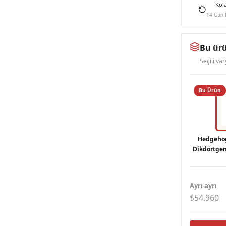
Kol
14 Gün 
Bu ürü
Seçili va
Bu Ürün
Hedgehog
Dikdörtgen
Gü
Ayrı ayrı
₺54.960