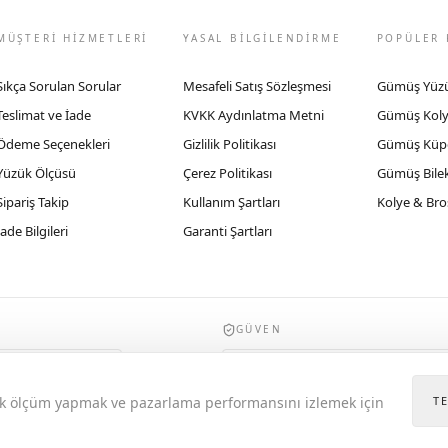
MÜŞTERİ HİZMETLERİ
YASAL BİLGİLENDİRME
POPÜLER 
Sıkça Sorulan Sorular
Mesafeli Satış Sözleşmesi
Gümüş Yüz
Teslimat ve İade
KVKK Aydınlatma Metni
Gümüş Kol
Ödeme Seçenekleri
Gizlilik Politikası
Gümüş Küp
Yüzük Ölçüsü
Çerez Politikası
Gümüş Bilek
Sipariş Takip
Kullanım Şartları
Kolye & Bro
İade Bilgileri
Garanti Şartları
GÜVEN
935byrobertobravo.com, Ticaret Bakanlığı E
itik ölçüm yapmak ve pazarlama performansını izlemek için
T