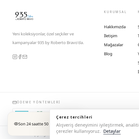
KURUMSAL
Hakkımızda
Yeni koleksiyonlar, özel seçkiler ve
İletişim
kampanyalar 935 by Roberto Bravo'da.
Mağazalar
Blog
ÖDEME YÖNTEMLERI
Çerez tercihleri
Son 24 saatte 50 kişi baktı
Alışveriş deneyimini iyileştirmek, anal
çerezler kullanıyoruz.
Detaylar
© 2026 Copyright 935 by Roberto Bravo