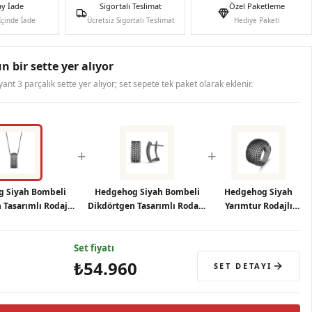
ay İade
Sigortalı Teslimat
Özel Paketleme
İçinde İade
Ücretsiz Sigortalı Teslimat
Hediye Paketi
n bir sette yer alıyor
ryant 3 parçalık sette yer alıyor; set sepete tek paket olarak eklenir.
+
+
 Siyah Bombeli
Hedgehog Siyah Bombeli
Hedgehog Siyah
 Tasarımlı Rodajlı
Dikdörtgen Tasarımlı Rodajlı
Yarımtur Rodajlı
müş Kolye
Gümüş Küpe
Gümüş Yüzük
Set fiyatı
₺54.960
SET DETAYI