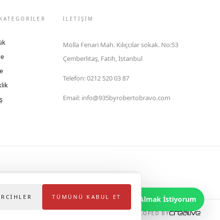
KATEGORİLER
İLETIŞIM
ük
Molla Fenari Mah. Kılıçcılar sokak. No:53
ye
Çemberlitaş, Fatih, İstanbul
e
Telefon
:
0212 520 03 87
lik
Email
:
info@935byrobertobravo.com
ş
lektronik Ticaret Bilgi Sistemi (ETBİS)'ne kayıtlıdır.
ERCIHLER
TÜMÜNÜ KABUL ET
Bilgi Almak İstiyorum
DEVELOPED BY