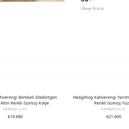
Ülkeye İhracat
verengi Bombeli Dikdörtgen
Hedgehog Kahverengi Yarımt
 Altın Renkli Gümüş Kolye
Renkli Gümüş Yü
KRHP0012-CZ
KRHR0012-CZ
₺19.680
₺21.600