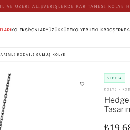
 TL VE ÜZERİ ALIŞVERİŞLERDE KAR TANESİ KOLYE H
TLARI
KOLEKSİYONLAR
YÜZÜK
KÜPE
KOLYE
BİLEKLİK
BROŞ
ERKEK
SARIMLI RODAJLI GÜMÜŞ KOLYE
STOKTA
KOLYE · KO
Hedgeh
Tasarı
₺19.6