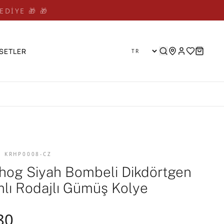
EDİYE 🎁 🎁
SETLER
D KRHP0008-CZ
og Siyah Bombeli Dikdörtgen
mlı Rodajlı Gümüş Kolye
80