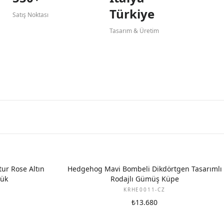
Türkiye
Satış Noktası
Tasarım & Üretim
ur Rose Altın
Hedgehog Mavi Bombeli Dikdörtgen Tasarımlı
zük
Rodajlı Gümüş Küpe
KRHE0011-CZ
₺13.680