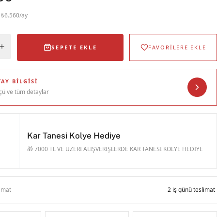
· ₺6.560/ay
SEPETE EKLE
FAVORİLERE EKLE
AY BILGISI
çü ve tüm detaylar
Kar Tanesi Kolye Hediye
🎁 7000 TL VE ÜZERİ ALIŞVERİŞLERDE KAR TANESİ KOLYE HEDİYE
limat
2 iş günü teslimat