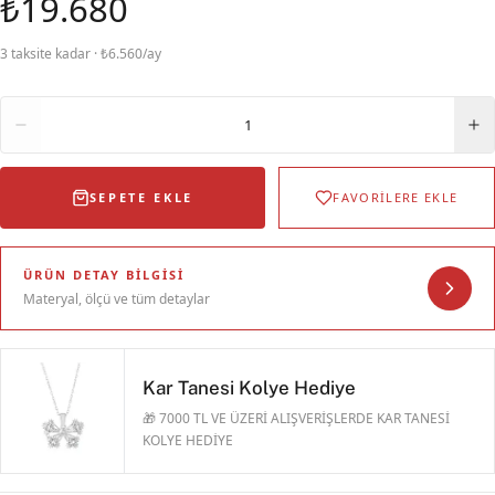
₺19.680
3 taksite kadar · ₺6.560/ay
Adet
1
SEPETE EKLE
FAVORİLERE EKLE
ÜRÜN DETAY BILGISI
Materyal, ölçü ve tüm detaylar
Kar Tanesi Kolye Hediye
🎁 7000 TL VE ÜZERİ ALIŞVERİŞLERDE KAR TANESİ
KOLYE HEDİYE