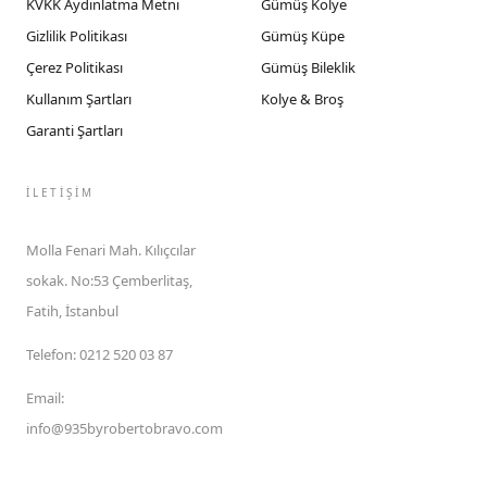
KVKK Aydınlatma Metni
Gümüş Kolye
Gizlilik Politikası
Gümüş Küpe
Çerez Politikası
Gümüş Bileklik
Kullanım Şartları
Kolye & Broş
Garanti Şartları
İLETIŞIM
Molla Fenari Mah. Kılıçcılar
sokak. No:53 Çemberlitaş,
Fatih, İstanbul
Telefon
:
0212 520 03 87
Email
:
info@935byrobertobravo.com