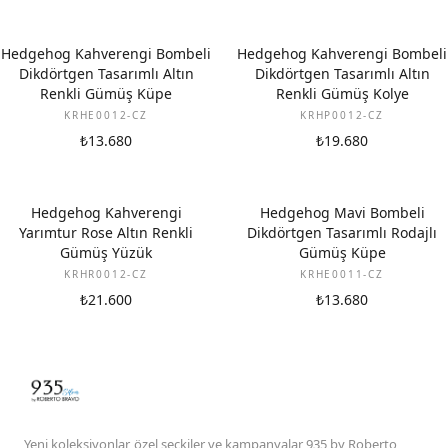
Hedgehog Kahverengi Bombeli
Hedgehog Kahverengi Bombeli
Dikdörtgen Tasarımlı Altın
Dikdörtgen Tasarımlı Altın
Renkli Gümüş Küpe
Renkli Gümüş Kolye
KRHE0012-CZ
KRHP0012-CZ
₺13.680
₺19.680
Hedgehog Kahverengi
Hedgehog Mavi Bombeli
Yarımtur Rose Altın Renkli
Dikdörtgen Tasarımlı Rodajlı
Gümüş Yüzük
Gümüş Küpe
KRHR0012-CZ
KRHE0011-CZ
₺21.600
₺13.680
Yeni koleksiyonlar, özel seçkiler ve kampanyalar 935 by Roberto