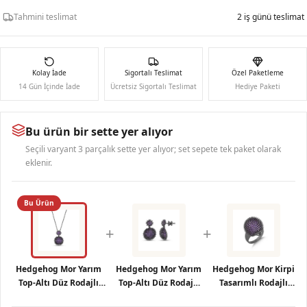
Tahmini teslimat
2 iş günü teslimat
Kolay İade
Sigortalı Teslimat
Özel Paketleme
14 Gün İçinde İade
Ücretsiz Sigortalı Teslimat
Hediye Paketi
Bu ürün bir sette yer alıyor
Seçili varyant 3 parçalık sette yer alıyor; set sepete tek paket olarak
eklenir.
Bu Ürün
+
+
Hedgehog Mor Yarım
Hedgehog Mor Yarım
Hedgehog Mor Kirpi
Top-Altı Düz Rodajlı
Top-Altı Düz Rodajlı
Tasarımlı Rodajlı
Gümüş Kolye
Gümüş Küpe
Gümüş Yüzük