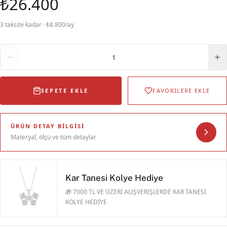
₺26.400
3 taksite kadar · ₺8.800/ay
Adet
1
SEPETE EKLE
FAVORİLERE EKLE
ÜRÜN DETAY BILGISI
Materyal, ölçü ve tüm detaylar
Kar Tanesi Kolye Hediye
🎁 7000 TL VE ÜZERİ ALIŞVERİŞLERDE KAR TANESİ
KOLYE HEDİYE