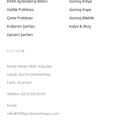
KVKK Aydınlatma Metni
Gümüş Kolye
Gizlilik Politikası
Gümüş Küpe
Çerez Politikası
Gümüş Bileklik
Kullanım Şartları
Kolye & Broş
Garanti Şartları
İLETIŞIM
Molla Fenari Mah. Kılıçcılar
sokak. No:53 Çemberlitaş,
Fatih, İstanbul
Telefon
:
0212 520 03 87
Email
:
info@935byrobertobravo.com