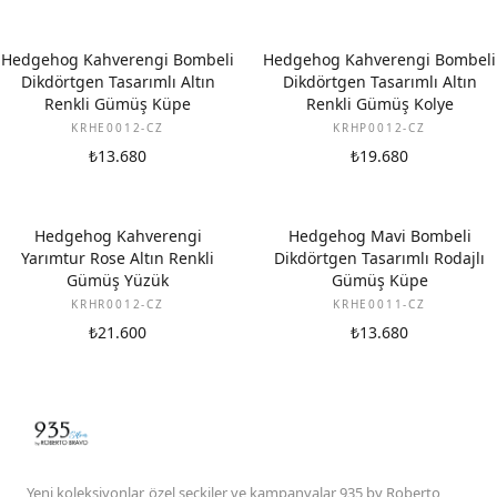
Hedgehog Kahverengi Bombeli
Hedgehog Kahverengi Bombeli
Dikdörtgen Tasarımlı Altın
Dikdörtgen Tasarımlı Altın
Renkli Gümüş Küpe
Renkli Gümüş Kolye
KRHE0012-CZ
KRHP0012-CZ
₺13.680
₺19.680
Hedgehog Kahverengi
Hedgehog Mavi Bombeli
Yarımtur Rose Altın Renkli
Dikdörtgen Tasarımlı Rodajlı
Gümüş Yüzük
Gümüş Küpe
KRHR0012-CZ
KRHE0011-CZ
₺21.600
₺13.680
Yeni koleksiyonlar, özel seçkiler ve kampanyalar 935 by Roberto