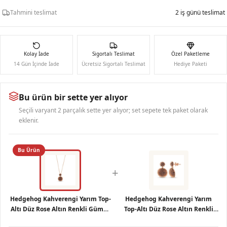
Tahmini teslimat
2 iş günü teslimat
Kolay İade
Sigortalı Teslimat
Özel Paketleme
14 Gün İçinde İade
Ücretsiz Sigortalı Teslimat
Hediye Paketi
Bu ürün bir sette yer alıyor
Seçili varyant 2 parçalık sette yer alıyor; set sepete tek paket olarak
eklenir.
Bu Ürün
+
Hedgehog Kahverengi Yarım Top-
Hedgehog Kahverengi Yarım
Altı Düz Rose Altın Renkli Gümüş
Top-Altı Düz Rose Altın Renkli
Kolye
Gümüş Küpe