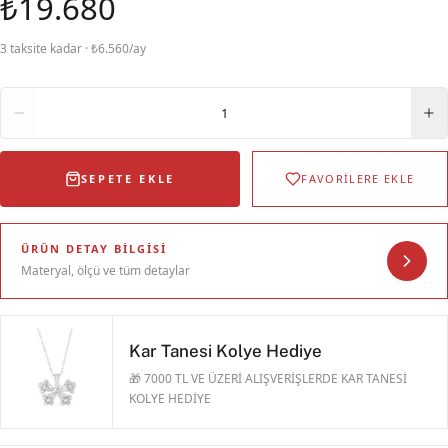
₺19.680
3 taksite kadar · ₺6.560/ay
Adet
1
SEPETE EKLE
FAVORİLERE EKLE
ÜRÜN DETAY BILGISI
Materyal, ölçü ve tüm detaylar
Kar Tanesi Kolye Hediye
🎁 7000 TL VE ÜZERİ ALIŞVERİŞLERDE KAR TANESİ
KOLYE HEDİYE