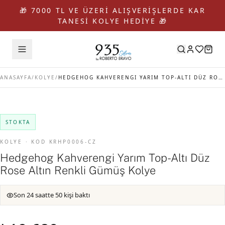
🎁 7000 TL VE ÜZERİ ALIŞVERİŞLERDE KAR
TANESİ KOLYE HEDİYE 🎁
ANASAYFA
/
KOLYE
/
HEDGEHOG KAHVERENGI YARIM TOP-ALTI DÜZ ROSE ALTIN RENKLI GÜMÜŞ KOLYE
STOKTA
KOLYE · KOD KRHP0006-CZ
Hedgehog Kahverengi Yarım Top-Altı Düz
Rose Altın Renkli Gümüş Kolye
Son 24 saatte 50 kişi baktı