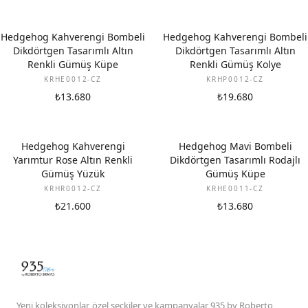
Hedgehog Kahverengi Bombeli
Hedgehog Kahverengi Bombeli
Dikdörtgen Tasarımlı Altın
Dikdörtgen Tasarımlı Altın
Renkli Gümüş Küpe
Renkli Gümüş Kolye
KRHE0012-CZ
KRHP0012-CZ
₺13.680
₺19.680
Hedgehog Kahverengi
Hedgehog Mavi Bombeli
Yarımtur Rose Altın Renkli
Dikdörtgen Tasarımlı Rodajlı
Gümüş Yüzük
Gümüş Küpe
KRHR0012-CZ
KRHE0011-CZ
₺21.600
₺13.680
Yeni koleksiyonlar, özel seçkiler ve kampanyalar 935 by Roberto