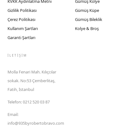
KVKK Aydınlatma Metni
Gümüş Kolye
Gizlilik Politikası
Gümüş Küpe
Çerez Politikası
Gümüş Bileklik
Kullanım Şartları
Kolye & Broş
Garanti Şartları
İLETIŞIM
Molla Fenari Mah. Kılıçcılar
sokak. No:53 Çemberlitaş,
Fatih, İstanbul
Telefon
:
0212 520 03 87
Email
:
info@935byrobertobravo.com