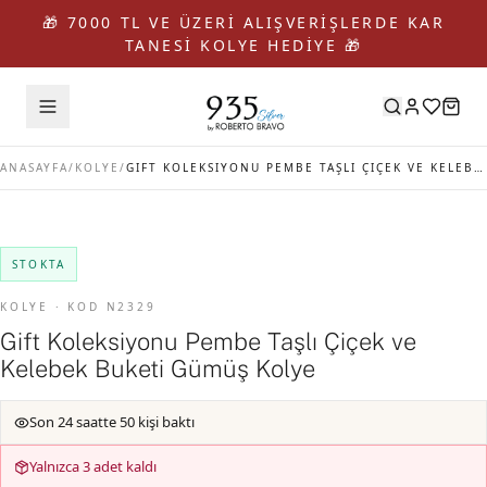
🎁 7000 TL VE ÜZERİ ALIŞVERİŞLERDE KAR
TANESİ KOLYE HEDİYE 🎁
ANASAYFA
/
KOLYE
/
GIFT KOLEKSIYONU PEMBE TAŞLI ÇIÇEK VE KELEBEK BUKETI GÜMÜŞ KOLYE
STOKTA
KOLYE · KOD N2329
Gift Koleksiyonu Pembe Taşlı Çiçek ve
Kelebek Buketi Gümüş Kolye
Son 24 saatte 50 kişi baktı
Yalnızca 3 adet kaldı