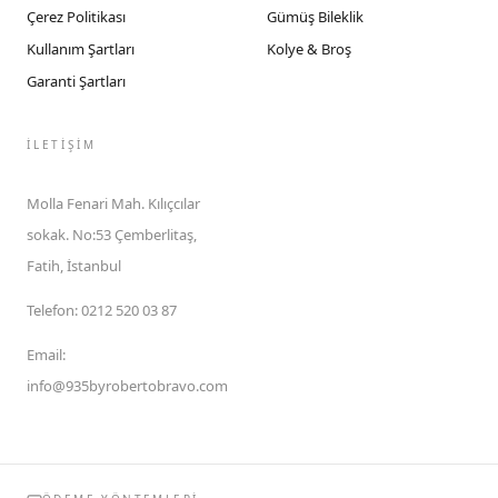
Çerez Politikası
Gümüş Bileklik
Kullanım Şartları
Kolye & Broş
Garanti Şartları
İLETIŞIM
Molla Fenari Mah. Kılıçcılar
sokak. No:53 Çemberlitaş,
Fatih, İstanbul
Telefon
:
0212 520 03 87
Email
:
info@935byrobertobravo.com