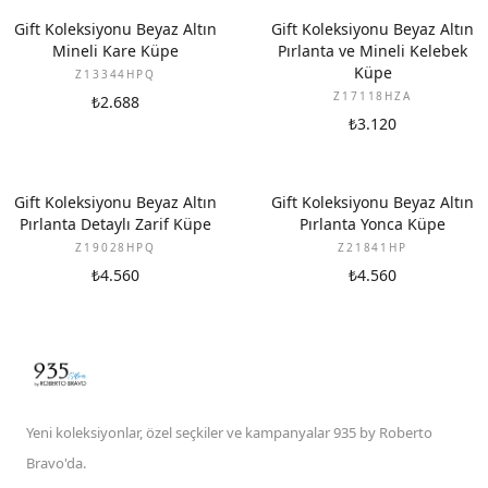
YENI
YENI
Gift Koleksiyonu Beyaz Altın
Gift Koleksiyonu Beyaz Altın
Mineli Kare Küpe
Pırlanta ve Mineli Kelebek
Küpe
Z13344HPQ
Z17118HZA
₺2.688
₺3.120
YENI
YENI
Gift Koleksiyonu Beyaz Altın
Gift Koleksiyonu Beyaz Altın
Pırlanta Detaylı Zarif Küpe
Pırlanta Yonca Küpe
Z19028HPQ
Z21841HP
₺4.560
₺4.560
Yeni koleksiyonlar, özel seçkiler ve kampanyalar 935 by Roberto
Bravo'da.