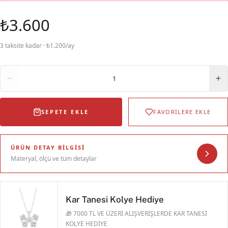
₺3.600
3 taksite kadar · ₺1.200/ay
Adet
1
SEPETE EKLE
FAVORİLERE EKLE
ÜRÜN DETAY BILGISI
Materyal, ölçü ve tüm detaylar
Kar Tanesi Kolye Hediye
🎁 7000 TL VE ÜZERİ ALIŞVERİŞLERDE KAR TANESİ
KOLYE HEDİYE