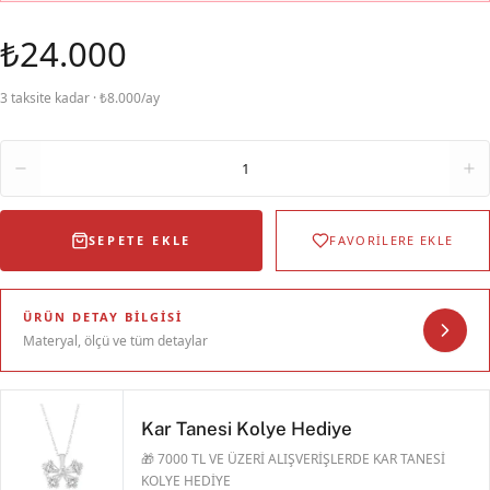
₺24.000
3 taksite kadar · ₺8.000/ay
Adet
1
SEPETE EKLE
FAVORİLERE EKLE
ÜRÜN DETAY BILGISI
Materyal, ölçü ve tüm detaylar
Kar Tanesi Kolye Hediye
🎁 7000 TL VE ÜZERİ ALIŞVERİŞLERDE KAR TANESİ
KOLYE HEDİYE