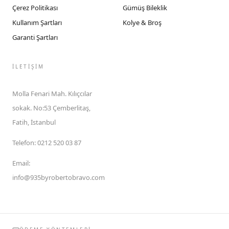
Çerez Politikası
Gümüş Bileklik
Kullanım Şartları
Kolye & Broş
Garanti Şartları
İLETIŞIM
Molla Fenari Mah. Kılıçcılar
sokak. No:53 Çemberlitaş,
Fatih, İstanbul
Telefon
:
0212 520 03 87
Email
:
info@935byrobertobravo.com