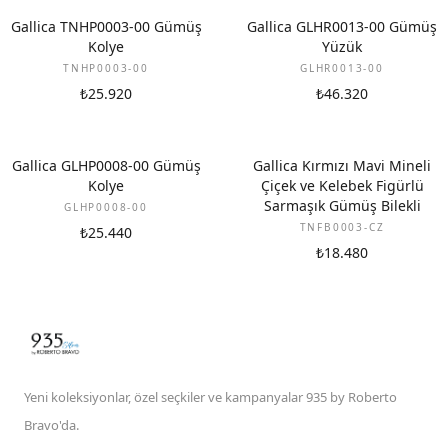
Gallica TNHP0003-00 Gümüş
Gallica GLHR0013-00 Gümüş
Kolye
Yüzük
TNHP0003-00
GLHR0013-00
₺25.920
₺46.320
Gallica GLHP0008-00 Gümüş
Gallica Kırmızı Mavi Mineli
Kolye
Çiçek ve Kelebek Figürlü
Sarmaşık Gümüş Bilekli
GLHP0008-00
TNFB0003-CZ
₺25.440
₺18.480
Yeni koleksiyonlar, özel seçkiler ve kampanyalar 935 by Roberto
Bravo'da.