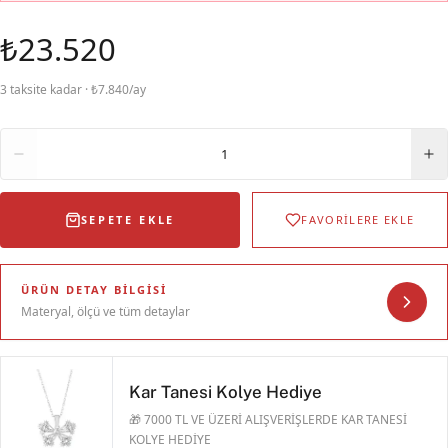
₺23.520
3 taksite kadar · ₺7.840/ay
Adet
1
SEPETE EKLE
FAVORİLERE EKLE
ÜRÜN DETAY BILGISI
Materyal, ölçü ve tüm detaylar
Kar Tanesi Kolye Hediye
🎁 7000 TL VE ÜZERİ ALIŞVERİŞLERDE KAR TANESİ
KOLYE HEDİYE