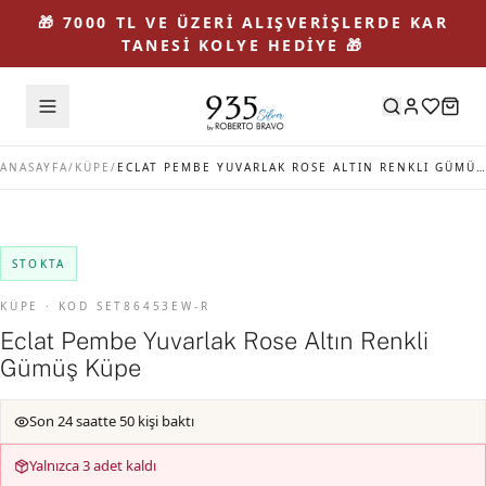
🎁 7000 TL VE ÜZERİ ALIŞVERİŞLERDE KAR
TANESİ KOLYE HEDİYE 🎁
ANASAYFA
/
KÜPE
/
ECLAT PEMBE YUVARLAK ROSE ALTIN RENKLI GÜMÜŞ KÜPE
STOKTA
KÜPE · KOD SET86453EW-R
Eclat Pembe Yuvarlak Rose Altın Renkli
Gümüş Küpe
Son 24 saatte 50 kişi baktı
Yalnızca 3 adet kaldı