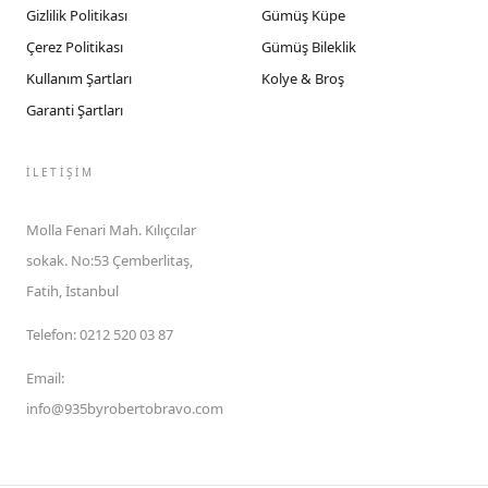
Gizlilik Politikası
Gümüş Küpe
Çerez Politikası
Gümüş Bileklik
Kullanım Şartları
Kolye & Broş
Garanti Şartları
İLETIŞIM
Molla Fenari Mah. Kılıçcılar
sokak. No:53 Çemberlitaş,
Fatih, İstanbul
Telefon
:
0212 520 03 87
Email
:
info@935byrobertobravo.com