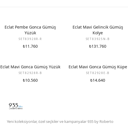
Eclat Pembe Gonca Gümüş
Eclat Mavi Gelincik Gümüş
Yüzük
Kolye
SET83928R-R
SET83925N-B
₺11.760
₺131.760
Eclat Mavi Gonca Gümüş Yüzük
Eclat Mavi Gonca Gümüş Küpe
SET82928R-B
SET82928E-B
₺10.560
₺14.640
Yeni koleksiyonlar, özel seçkiler ve kampanyalar 935 by Roberto