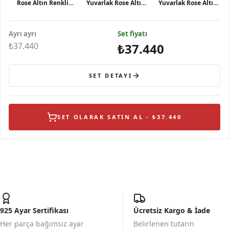
Rose Altın Renkli
Yuvarlak Rose Altın
Yuvarlak Rose Altın
Gümüş Küpe
Renkli Gümüş Kolye
Renkli Gümüş Yüzük
Ayrı ayrı
Set fiyatı
₺37.440
₺37.440
SET DETAYI
SET OLARAK SATIN AL - ₺37.440
925 Ayar Sertifikası
Ücretsiz Kargo & İade
Her parça bağımsız ayar
Belirlenen tutarın