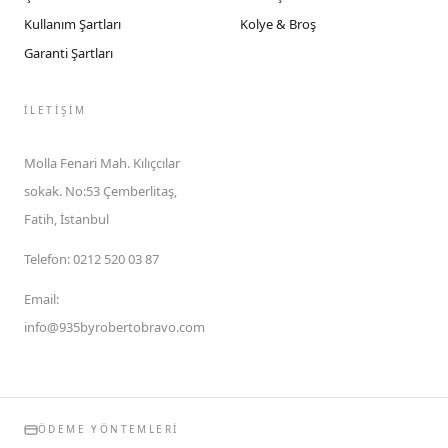
Kullanım Şartları
Kolye & Broş
Garanti Şartları
İLETIŞIM
Molla Fenari Mah. Kılıçcılar
sokak. No:53 Çemberlitaş,
Fatih, İstanbul
Telefon
:
0212 520 03 87
Email
:
info@935byrobertobravo.com
ÖDEME YÖNTEMLERI