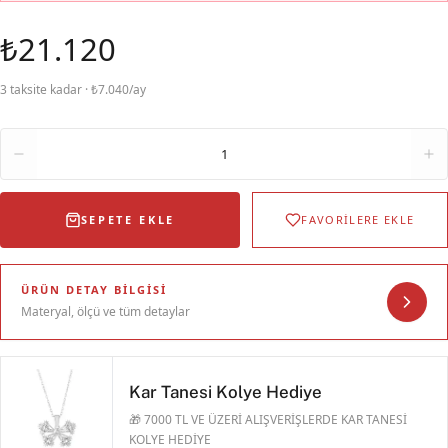
₺21.120
3 taksite kadar · ₺7.040/ay
Adet
1
SEPETE EKLE
FAVORİLERE EKLE
ÜRÜN DETAY BILGISI
Materyal, ölçü ve tüm detaylar
Kar Tanesi Kolye Hediye
🎁 7000 TL VE ÜZERİ ALIŞVERİŞLERDE KAR TANESİ
KOLYE HEDİYE