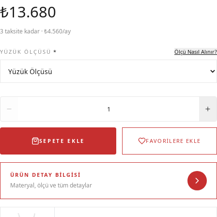
₺13.680
3 taksite kadar · ₺4.560/ay
YÜZÜK ÖLÇÜSÜ
*
Ölçü Nasıl Alınır?
Adet
1
SEPETE EKLE
FAVORİLERE EKLE
ÜRÜN DETAY BILGISI
Materyal, ölçü ve tüm detaylar