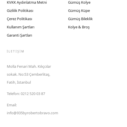
KVKK Aydınlatma Metni
Gümüş Kolye
Gizlilik Politikası
Gümüş Küpe
Çerez Politikası
Gümüş Bileklik
Kullanım Şartları
Kolye & Broş
Garanti Şartları
İLETIŞIM
Molla Fenari Mah. Kılıçcılar
sokak. No:53 Çemberlitaş,
Fatih, İstanbul
Telefon
:
0212 520 03 87
Email
:
info@935byrobertobravo.com