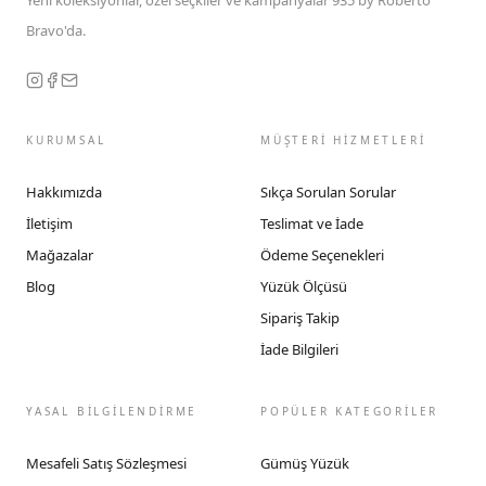
Yeni koleksiyonlar, özel seçkiler ve kampanyalar 935 by Roberto
Bravo'da.
KURUMSAL
MÜŞTERİ HİZMETLERİ
Hakkımızda
Sıkça Sorulan Sorular
İletişim
Teslimat ve İade
Mağazalar
Ödeme Seçenekleri
Blog
Yüzük Ölçüsü
Sipariş Takip
İade Bilgileri
YASAL BİLGİLENDİRME
POPÜLER KATEGORİLER
Mesafeli Satış Sözleşmesi
Gümüş Yüzük