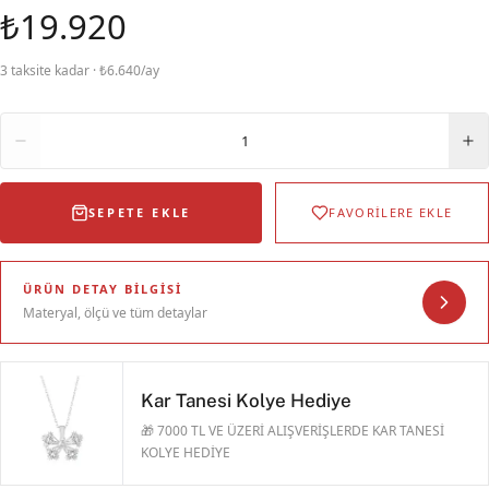
₺19.920
3 taksite kadar · ₺6.640/ay
Adet
1
SEPETE EKLE
FAVORİLERE EKLE
ÜRÜN DETAY BILGISI
Materyal, ölçü ve tüm detaylar
Kar Tanesi Kolye Hediye
🎁 7000 TL VE ÜZERİ ALIŞVERİŞLERDE KAR TANESİ
KOLYE HEDİYE