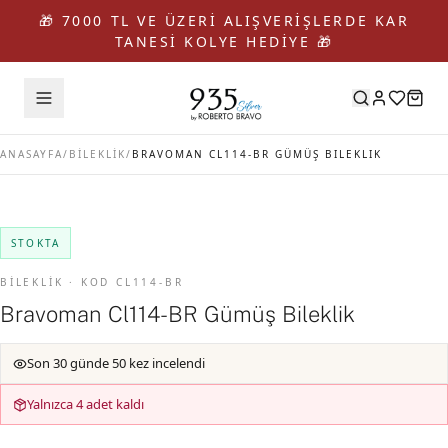
🎁 7000 TL VE ÜZERİ ALIŞVERİŞLERDE KAR
TANESİ KOLYE HEDİYE 🎁
ANASAYFA
/
BİLEKLİK
/
BRAVOMAN CL114-BR GÜMÜŞ BILEKLIK
STOKTA
BİLEKLİK · KOD CL114-BR
Bravoman Cl114-BR Gümüş Bileklik
Son 30 günde 50 kez incelendi
Yalnızca 4 adet kaldı