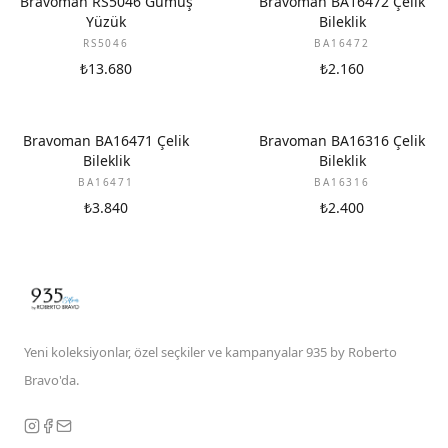
Bravoman RS5046 Gümüş
Bravoman BA16472 Çelik
Yüzük
Bileklik
RS5046
BA16472
₺13.680
₺2.160
Bravoman BA16471 Çelik
Bravoman BA16316 Çelik
Bileklik
Bileklik
BA16471
BA16316
₺3.840
₺2.400
Yeni koleksiyonlar, özel seçkiler ve kampanyalar 935 by Roberto
Bravo'da.