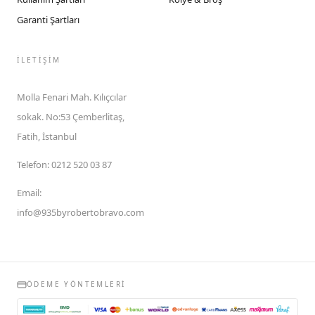
Garanti Şartları
İLETIŞIM
Molla Fenari Mah. Kılıçcılar
sokak. No:53 Çemberlitaş,
Fatih, İstanbul
Telefon
:
0212 520 03 87
Email
:
info@935byrobertobravo.com
ÖDEME YÖNTEMLERI