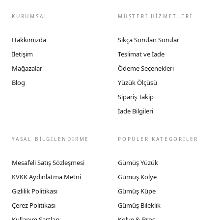
KURUMSAL
MÜŞTERİ HİZMETLERİ
Hakkımızda
Sıkça Sorulan Sorular
İletişim
Teslimat ve İade
Mağazalar
Ödeme Seçenekleri
Blog
Yüzük Ölçüsü
Sipariş Takip
İade Bilgileri
YASAL BİLGİLENDİRME
POPÜLER KATEGORİLER
Mesafeli Satış Sözleşmesi
Gümüş Yüzük
KVKK Aydınlatma Metni
Gümüş Kolye
Gizlilik Politikası
Gümüş Küpe
Çerez Politikası
Gümüş Bileklik
Kullanım Şartları
Kolye & Broş