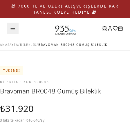
🎁 7000 TL VE ÜZERİ ALIŞVERİŞLERDE KAR
TANESİ KOLYE HEDİYE 🎁
ANASAYFA
/
BİLEKLİK
/
BRAVOMAN BR0048 GÜMÜŞ BILEKLIK
TÜKENDI
BİLEKLİK · KOD BR0048
Bravoman BR0048 Gümüş Bileklik
₺31.920
3 taksite kadar · ₺10.640/ay