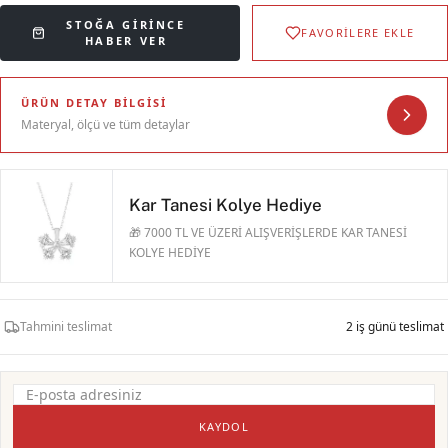
STOĞA GIRINCE
FAVORİLERE EKLE
HABER VER
ÜRÜN DETAY BILGISI
Materyal, ölçü ve tüm detaylar
Kar Tanesi Kolye Hediye
🎁 7000 TL VE ÜZERİ ALIŞVERİŞLERDE KAR TANESİ
KOLYE HEDİYE
Tahmini teslimat
2 iş günü teslimat
KAYDOL