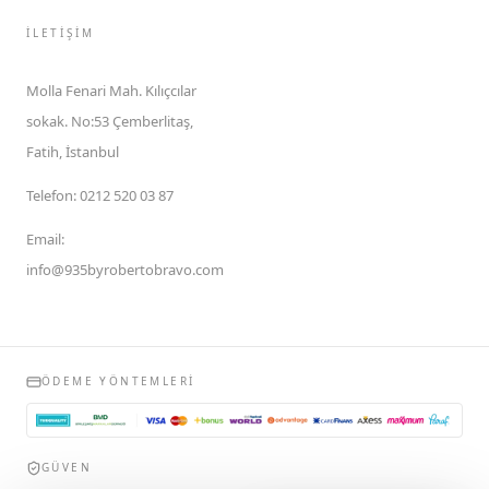
İLETIŞIM
Molla Fenari Mah. Kılıçcılar
sokak. No:53 Çemberlitaş,
Fatih, İstanbul
Telefon
:
0212 520 03 87
Email
:
info@935byrobertobravo.com
ÖDEME YÖNTEMLERI
GÜVEN