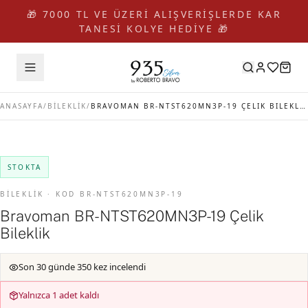
🎁 7000 TL VE ÜZERİ ALIŞVERİŞLERDE KAR
TANESİ KOLYE HEDİYE 🎁
ANASAYFA
/
BİLEKLİK
/
BRAVOMAN BR-NTST620MN3P-19 ÇELIK BILEKLIK
STOKTA
BİLEKLİK · KOD BR-NTST620MN3P-19
Bravoman BR-NTST620MN3P-19 Çelik
Bileklik
Son 30 günde 350 kez incelendi
Yalnızca 1 adet kaldı