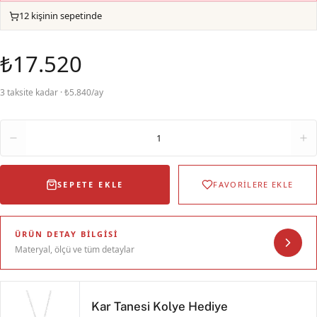
12 kişinin sepetinde
₺17.520
3 taksite kadar · ₺5.840/ay
Adet
1
SEPETE EKLE
FAVORİLERE EKLE
ÜRÜN DETAY BILGISI
Materyal, ölçü ve tüm detaylar
Kar Tanesi Kolye Hediye