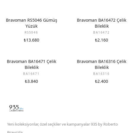
Bravoman RS5046 Gümüş
Bravoman BA16472 Çelik
Yüzük
Bileklik
RS5046
BA16472
₺13.680
₺2.160
Bravoman BA16471 Çelik
Bravoman BA16316 Çelik
Bileklik
Bileklik
BA16471
BA16316
₺3.840
₺2.400
Yeni koleksiyonlar, özel seçkiler ve kampanyalar 935 by Roberto
Bravo'da.