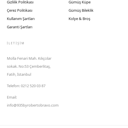
Gizlilik Politikası
Gümüş Küpe
Çerez Politikası
Gümüş Bileklik
Kullanım Şartları
Kolye & Broş
Garanti Şartları
İLETIŞIM
Molla Fenari Mah. Kılıçcılar
sokak. No:53 Çemberlitaş,
Fatih, İstanbul
Telefon
:
0212 520 03 87
Email
:
info@935byrobertobravo.com