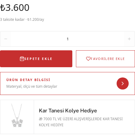
₺3.600
3 taksite kadar · ₺1.200/ay
Adet
1
SEPETE EKLE
FAVORİLERE EKLE
ÜRÜN DETAY BILGISI
Materyal, ölçü ve tüm detaylar
Kar Tanesi Kolye Hediye
🎁 7000 TL VE ÜZERİ ALIŞVERİŞLERDE KAR TANESİ
KOLYE HEDİYE