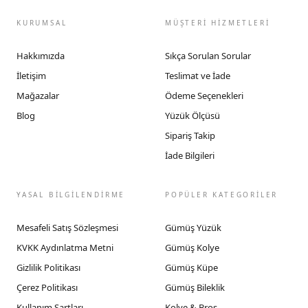
KURUMSAL
MÜŞTERİ HİZMETLERİ
Hakkımızda
Sıkça Sorulan Sorular
İletişim
Teslimat ve İade
Mağazalar
Ödeme Seçenekleri
Blog
Yüzük Ölçüsü
Sipariş Takip
İade Bilgileri
YASAL BİLGİLENDİRME
POPÜLER KATEGORİLER
Mesafeli Satış Sözleşmesi
Gümüş Yüzük
KVKK Aydınlatma Metni
Gümüş Kolye
Gizlilik Politikası
Gümüş Küpe
Çerez Politikası
Gümüş Bileklik
Kullanım Şartları
Kolye & Broş