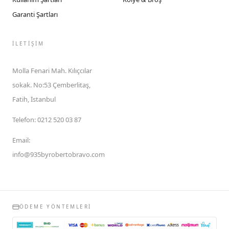
Garanti Şartları
İLETIŞIM
Molla Fenari Mah. Kılıçcılar
sokak. No:53 Çemberlitaş,
Fatih, İstanbul
Telefon
:
0212 520 03 87
Email
:
info@935byrobertobravo.com
ÖDEME YÖNTEMLERI