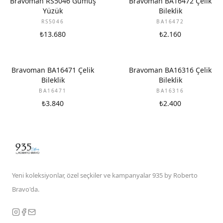
Bravoman RS5046 Gümüş
Bravoman BA16472 Çelik
Yüzük
Bileklik
RS5046
BA16472
₺13.680
₺2.160
Bravoman BA16471 Çelik
Bravoman BA16316 Çelik
Bileklik
Bileklik
BA16471
BA16316
₺3.840
₺2.400
Yeni koleksiyonlar, özel seçkiler ve kampanyalar 935 by Roberto
Bravo'da.