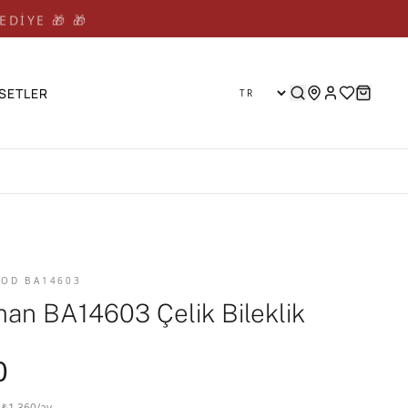
EDİYE 🎁 🎁
SETLER
 KOD BA14603
an BA14603 Çelik Bileklik
0
· ₺1.360/ay