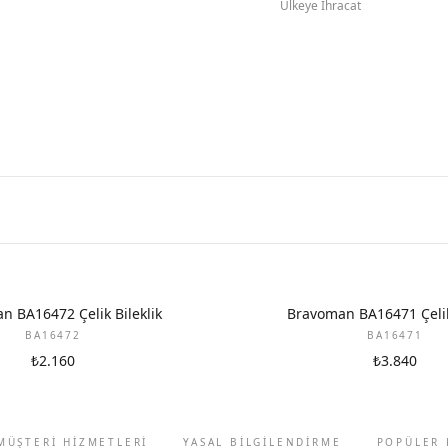
Ülkeye İhracat
n BA16472 Çelik Bileklik
Bravoman BA16471 Çelik 
BA16472
BA16471
₺2.160
₺3.840
MÜŞTERİ HİZMETLERİ
YASAL BİLGİLENDİRME
POPÜLER 