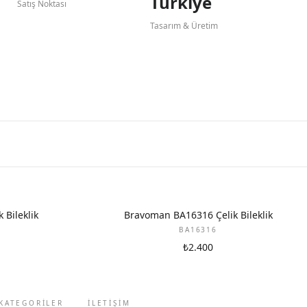
Türkiye
Satış Noktası
Tasarım & Üretim
Bileklik
Bravoman BA16316 Çelik Bileklik
BA16316
₺2.400
KATEGORİLER
İLETIŞIM