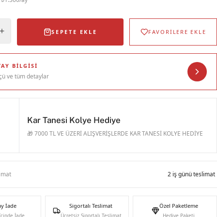
SEPETE EKLE
FAVORİLERE EKLE
AY BILGISI
çü ve tüm detaylar
Kar Tanesi Kolye Hediye
🎁 7000 TL VE ÜZERİ ALIŞVERİŞLERDE KAR TANESİ KOLYE HEDİYE
limat
2 iş günü teslimat
ay İade
Sigortalı Teslimat
Özel Paketleme
İçinde İade
Ücretsiz Sigortalı Teslimat
Hediye Paketi