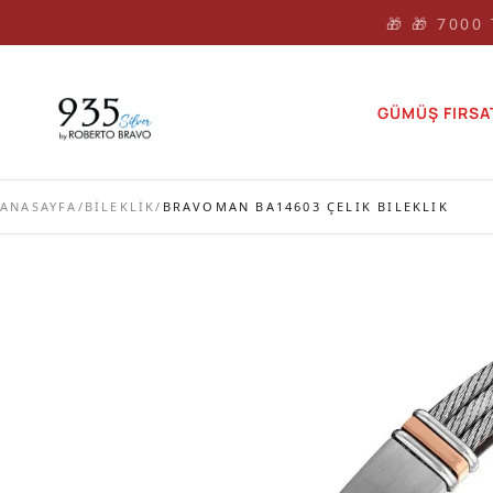
🎁 🎁 7000
GÜMÜŞ FIRSA
ANASAYFA
/
BİLEKLİK
/
BRAVOMAN BA14603 ÇELIK BILEKLIK