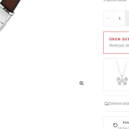
Adet
1
ÜRÜN DET
Materyal, öl
Tahmini tes
Kol
14 Gün 