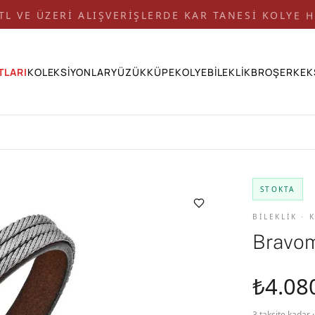
 TL VE ÜZERİ ALIŞVERİŞLERDE KAR TANESİ KOLYE H
TLARI
KOLEKSİYONLAR
YÜZÜK
KÜPE
KOLYE
BİLEKLİK
BROŞ
ERKEK
STOKTA
BİLEKLİK ·
Bravom
₺4.08
3 taksite kadar 