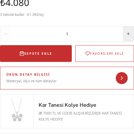
₺4.080
3 taksite kadar · ₺1.360/ay
Adet
1
SEPETE EKLE
FAVORİLERE EKLE
ÜRÜN DETAY BILGISI
Materyal, ölçü ve tüm detaylar
Kar Tanesi Kolye Hediye
🎁 7000 TL VE ÜZERİ ALIŞVERİŞLERDE KAR TANESİ
KOLYE HEDİYE