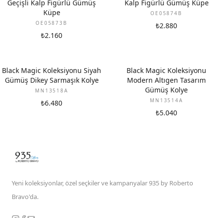
Geçişli Kalp Figürlü Gümüş
Kalp Figürlü Gümüş Küpe
Küpe
OE05874B
OE05873B
₺2.880
₺2.160
Black Magic Koleksiyonu Siyah
Black Magic Koleksiyonu
Gümüş Dikey Sarmaşık Kolye
Modern Altıgen Tasarım
Gümüş Kolye
MN13518A
MN13514A
₺6.480
₺5.040
Yeni koleksiyonlar, özel seçkiler ve kampanyalar 935 by Roberto
Bravo'da.