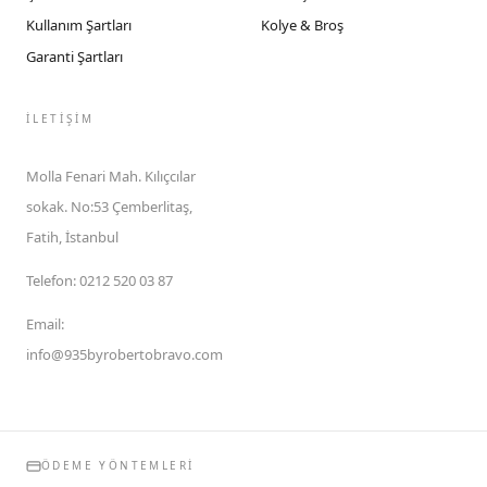
Kullanım Şartları
Kolye & Broş
Garanti Şartları
İLETIŞIM
Molla Fenari Mah. Kılıçcılar
sokak. No:53 Çemberlitaş,
Fatih, İstanbul
Telefon
:
0212 520 03 87
Email
:
info@935byrobertobravo.com
ÖDEME YÖNTEMLERI