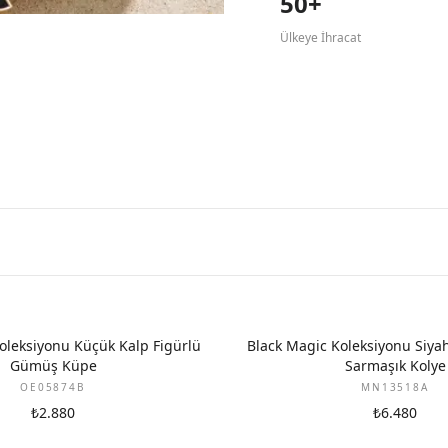
50+
Ülkeye İhracat
oleksiyonu Küçük Kalp Figürlü
Black Magic Koleksiyonu Siy
Gümüş Küpe
Sarmaşık Kolye
OE05874B
MN13518A
₺2.880
₺6.480