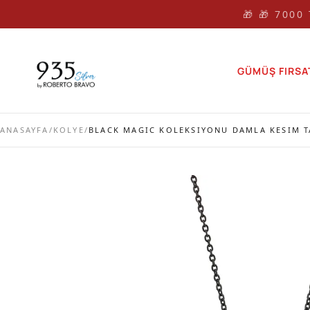
🎁 🎁 7000
GÜMÜŞ FIRSA
ANASAYFA
/
KOLYE
/
BLACK MAGIC KOLEKSIYONU DAMLA KESIM T