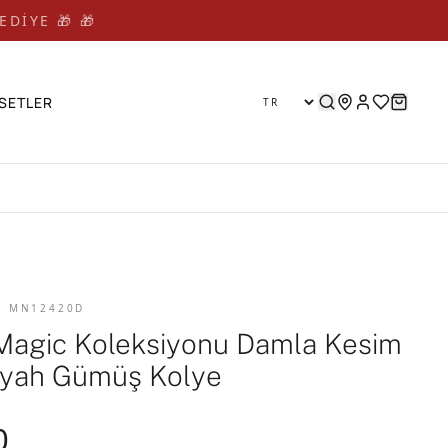
EDİYE 🎁 🎁
SETLER
D MN12420D
Magic Koleksiyonu Damla Kesim
Siyah Gümüş Kolye
0