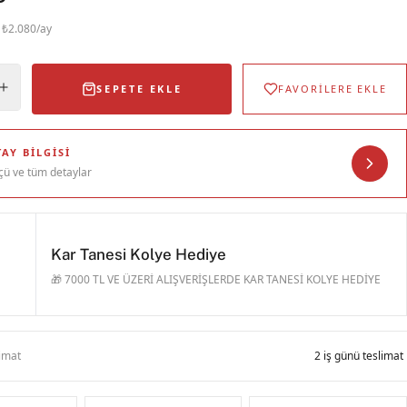
· ₺2.080/ay
SEPETE EKLE
FAVORİLERE EKLE
AY BILGISI
çü ve tüm detaylar
Kar Tanesi Kolye Hediye
🎁 7000 TL VE ÜZERİ ALIŞVERİŞLERDE KAR TANESİ KOLYE HEDİYE
limat
2 iş günü teslimat