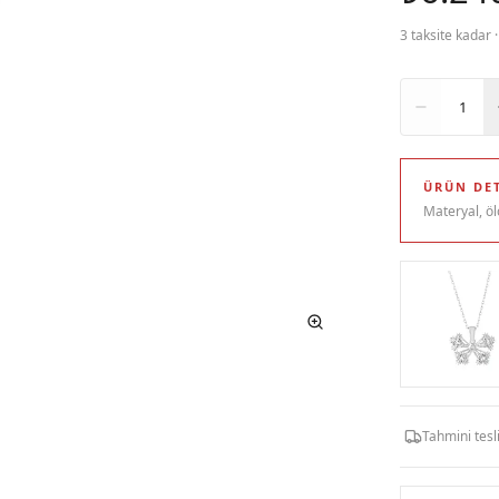
3 taksite kadar 
Adet
1
ÜRÜN DET
Materyal, öl
Tahmini tes