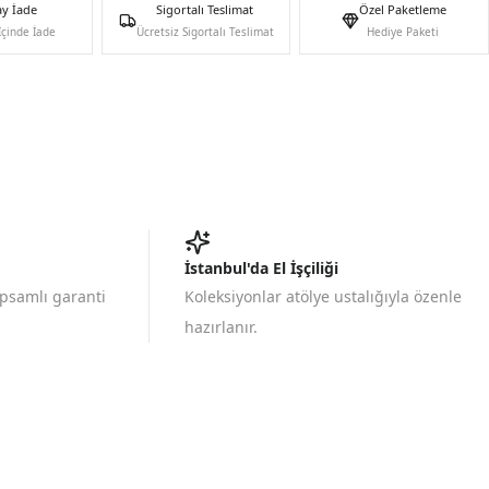
ay İade
Sigortalı Teslimat
Özel Paketleme
İçinde İade
Ücretsiz Sigortalı Teslimat
Hediye Paketi
İstanbul'da El İşçiliği
apsamlı garanti
Koleksiyonlar atölye ustalığıyla özenle
hazırlanır.