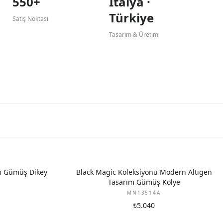
550+
İtalya ·
Türkiye
Satış Noktası
Tasarım & Üretim
ah Gümüş Dikey
Black Magic Koleksiyonu Modern Altıgen
Tasarım Gümüş Kolye
MN13514A
₺5.040