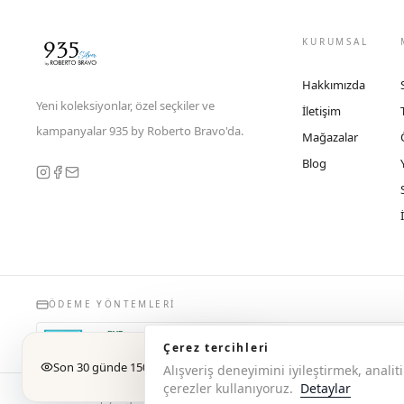
KURUMSAL
Hakkımızda
Yeni koleksiyonlar, özel seçkiler ve
İletişim
kampanyalar 935 by Roberto Bravo'da.
Mağazalar
Blog
ÖDEME YÖNTEMLERI
Çerez tercihleri
Son 30 günde 150 kez incelendi
Alışveriş deneyimini iyileştirmek, anal
çerezler kullanıyoruz.
Detaylar
© 2026 Copyright 935 by Roberto Bravo