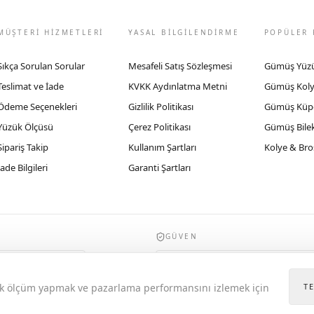
MÜŞTERİ HİZMETLERİ
YASAL BİLGİLENDİRME
POPÜLER 
Sıkça Sorulan Sorular
Mesafeli Satış Sözleşmesi
Gümüş Yüz
Teslimat ve İade
KVKK Aydınlatma Metni
Gümüş Kol
Ödeme Seçenekleri
Gizlilik Politikası
Gümüş Küp
Yüzük Ölçüsü
Çerez Politikası
Gümüş Bilek
Sipariş Takip
Kullanım Şartları
Kolye & Bro
İade Bilgileri
Garanti Şartları
GÜVEN
935byrobertobravo.com, Ticaret Bakanlığı E
itik ölçüm yapmak ve pazarlama performansını izlemek için
T