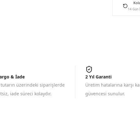
Kol
14 Gün 
Kargo & İade
2 Yıl Garanti
 tutarın üzerindeki siparişlerde
Üretim hatalarına karşı k
siz, iade süreci kolaydır.
güvencesi sunulur.