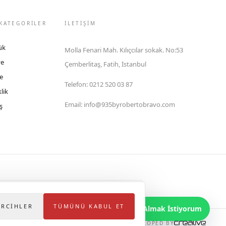
KATEGORİLER
İLETIŞIM
ük
Molla Fenari Mah. Kılıçcılar sokak. No:53
ye
Çemberlitaş, Fatih, İstanbul
e
Telefon
:
0212 520 03 87
lik
Email
:
info@935byrobertobravo.com
ş
lektronik Ticaret Bilgi Sistemi (ETBİS)'ne kayıtlıdır.
ERCIHLER
TÜMÜNÜ KABUL ET
Bilgi Almak İstiyorum
DEVELOPED BY