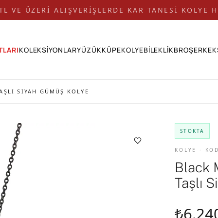
 TL VE ÜZERİ ALIŞVERİŞLERDE KAR TANESİ KOLYE H
TLARI
KOLEKSİYONLAR
YÜZÜK
KÜPE
KOLYE
BİLEKLİK
BROŞ
ERKEK
AŞLI SIYAH GÜMÜŞ KOLYE
STOKTA
KOLYE · KO
Black 
Taşlı 
₺6.24