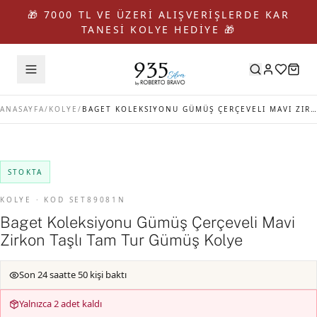
🎁 7000 TL VE ÜZERİ ALIŞVERİŞLERDE KAR
TANESİ KOLYE HEDİYE 🎁
ANASAYFA
/
KOLYE
/
BAGET KOLEKSIYONU GÜMÜŞ ÇERÇEVELI MAVI ZIRKON TAŞLI TAM TUR GÜMÜŞ KOLYE
STOKTA
KOLYE · KOD SET89081N
Baget Koleksiyonu Gümüş Çerçeveli Mavi
Zirkon Taşlı Tam Tur Gümüş Kolye
Son 24 saatte 50 kişi baktı
Yalnızca 2 adet kaldı