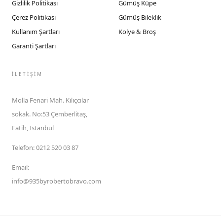
Gizlilik Politikası
Gümüş Küpe
Çerez Politikası
Gümüş Bileklik
Kullanım Şartları
Kolye & Broş
Garanti Şartları
İLETIŞIM
Molla Fenari Mah. Kılıçcılar
sokak. No:53 Çemberlitaş,
Fatih, İstanbul
Telefon
:
0212 520 03 87
Email
:
info@935byrobertobravo.com