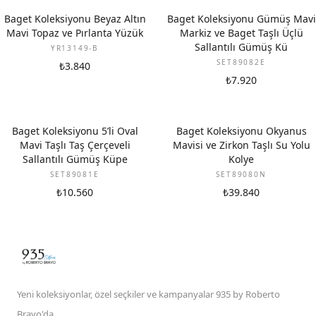
YENI
Baget Koleksiyonu Beyaz Altın
Baget Koleksiyonu Gümüş Mavi
Mavi Topaz ve Pırlanta Yüzük
Markiz ve Baget Taşlı Üçlü
Sallantılı Gümüş Kü
YR13149-B
SET89082E
₺3.840
₺7.920
Baget Koleksiyonu 5’li Oval
Baget Koleksiyonu Okyanus
Mavi Taşlı Taş Çerçeveli
Mavisi ve Zirkon Taşlı Su Yolu
Sallantılı Gümüş Küpe
Kolye
SET89081E
SET89080N
₺10.560
₺39.840
Yeni koleksiyonlar, özel seçkiler ve kampanyalar 935 by Roberto
Bravo'da.