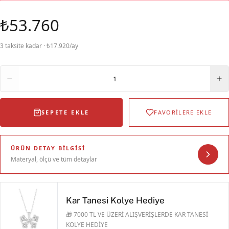
₺53.760
3 taksite kadar · ₺17.920/ay
Adet
1
SEPETE EKLE
FAVORİLERE EKLE
ÜRÜN DETAY BILGISI
Materyal, ölçü ve tüm detaylar
Kar Tanesi Kolye Hediye
🎁 7000 TL VE ÜZERİ ALIŞVERİŞLERDE KAR TANESİ
KOLYE HEDİYE