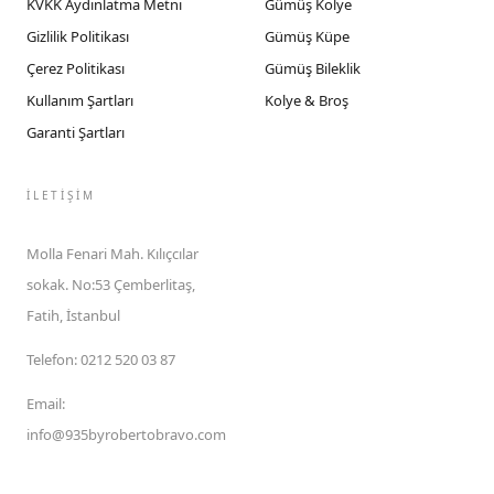
KVKK Aydınlatma Metni
Gümüş Kolye
Gizlilik Politikası
Gümüş Küpe
Çerez Politikası
Gümüş Bileklik
Kullanım Şartları
Kolye & Broş
Garanti Şartları
İLETIŞIM
Molla Fenari Mah. Kılıçcılar
sokak. No:53 Çemberlitaş,
Fatih, İstanbul
Telefon
:
0212 520 03 87
Email
:
info@935byrobertobravo.com