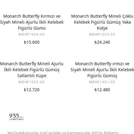
Monarch Butterfly Kırmızı ve
Monarch Butterfly Mineli Çoklu
Siyah Mineli Ajurlu İkili Kelebek
Kelebek Figürlü Gümüş Yaka
Figürlü Gümü
Kolye
MBHP1004-00
MBHP1003-00
₺15.600
₺24.240
Monarch Butterfly Mineli Ajurlu
Monarch Butterfly ırmızı ve
İkili Kelebek Figürlü Gümüş
Siyah Mineli Ajurlu İkili Kelebek
Sallantılı Küpe
Figürlü Gümüş
MBHE1002-00
MBHE1001-00
₺12.720
₺12.480
Yeni koleksiyonlar, özel seçkiler ve kampanyalar 935 by Roberto