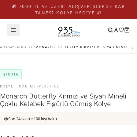
🎁 7000 TL VE ÜZERİ ALIŞVERİŞLERDE KAR
TANESİ KOLYE HEDİYE 🎁
ANASAYFA
/
KOLYE
/
MONARCH BUTTERFLY KIRMIZI VE SIYAH MINELI ÇOKLU KELEBEK FIGÜRLÜ GÜMÜŞ KOLYE
STOKTA
KOLYE · KOD MBFP0007-CZ
Monarch Butterfly Kırmızı ve Siyah Mineli
Çoklu Kelebek Figürlü Gümüş Kolye
Son 24 saatte 100 kişi baktı