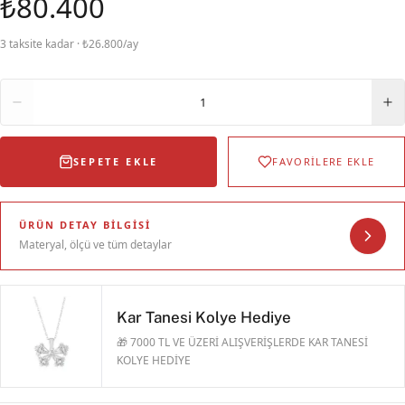
₺80.400
3 taksite kadar · ₺26.800/ay
Adet
1
SEPETE EKLE
FAVORİLERE EKLE
ÜRÜN DETAY BILGISI
Materyal, ölçü ve tüm detaylar
Kar Tanesi Kolye Hediye
🎁 7000 TL VE ÜZERİ ALIŞVERİŞLERDE KAR TANESİ
KOLYE HEDİYE