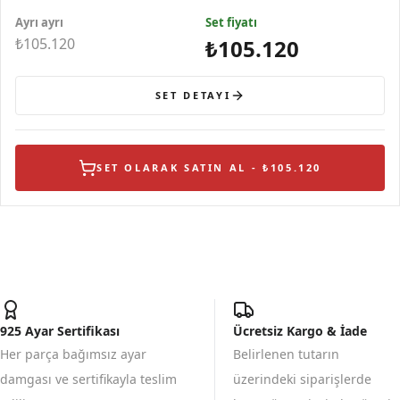
Gümüş Kolye
Taşlı Sallantılı Gümü
Gümüş Yüzük
Ayrı ayrı
Set fiyatı
₺105.120
₺105.120
SET DETAYI
SET OLARAK SATIN AL - ₺105.120
925 Ayar Sertifikası
Ücretsiz Kargo & İade
Her parça bağımsız ayar
Belirlenen tutarın
damgası ve sertifikayla teslim
üzerindeki siparişlerde