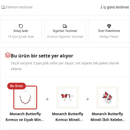
Tahmini teslimat
2 iş günü teslimat
Kolay İade
Sigortalı Teslimat
Özel Paketleme
14 Gün İçinde İade
Ücretsiz Sigortalı Teslimat
Hediye Paketi
Bu ürün bir sette yer alıyor
Seçili varyant 3 parçalık sette yer alıyor; set sepete tek paket olarak
eklenir.
Bu Ürün
+
+
Monarch Butterfly
Monarch Butterfly
Monarch Butterfly
Kırmızı ve Siyah Mineli
Kırmızı Mineli
Mineli İkili Kelebek
Çoklu Kelebek Figürlü
Kelebek Figürlü Sarı
Figürlü Pembe Taşlı