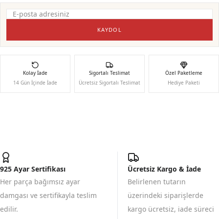
KAYDOL
Kolay İade
Sigortalı Teslimat
Özel Paketleme
14 Gün İçinde İade
Ücretsiz Sigortalı Teslimat
Hediye Paketi
925 Ayar Sertifikası
Ücretsiz Kargo & İade
Her parça bağımsız ayar
Belirlenen tutarın
damgası ve sertifikayla teslim
üzerindeki siparişlerde
edilir.
kargo ücretsiz, iade süreci