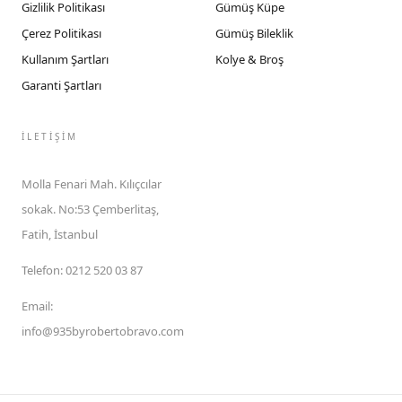
Gizlilik Politikası
Gümüş Küpe
Çerez Politikası
Gümüş Bileklik
Kullanım Şartları
Kolye & Broş
Garanti Şartları
İLETIŞIM
Molla Fenari Mah. Kılıçcılar
sokak. No:53 Çemberlitaş,
Fatih, İstanbul
Telefon
:
0212 520 03 87
Email
:
info@935byrobertobravo.com