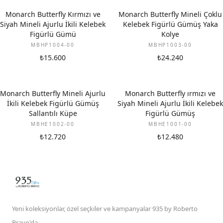
Monarch Butterfly Kırmızı ve
Monarch Butterfly Mineli Çoklu
Siyah Mineli Ajurlu İkili Kelebek
Kelebek Figürlü Gümüş Yaka
Figürlü Gümü
Kolye
MBHP1004-00
MBHP1003-00
₺15.600
₺24.240
Monarch Butterfly Mineli Ajurlu
Monarch Butterfly ırmızı ve
İkili Kelebek Figürlü Gümüş
Siyah Mineli Ajurlu İkili Kelebek
Sallantılı Küpe
Figürlü Gümüş
MBHE1002-00
MBHE1001-00
₺12.720
₺12.480
Yeni koleksiyonlar, özel seçkiler ve kampanyalar 935 by Roberto
Bravo'da.