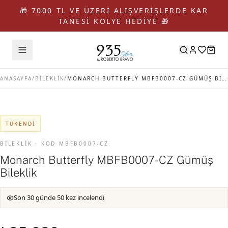
🎁 7000 TL VE ÜZERİ ALIŞVERİŞLERDE KAR
TANESİ KOLYE HEDİYE 🎁
ANASAYFA
/
BİLEKLİK
/
MONARCH BUTTERFLY MBFB0007-CZ GÜMÜŞ BILEKLIK
TÜKENDI
BİLEKLİK · KOD MBFB0007-CZ
Monarch Butterfly MBFB0007-CZ Gümüş
Bileklik
Son 30 günde 50 kez incelendi