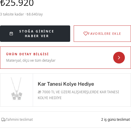
₺25.920
3 taksite kadar · ₺8.640/ay
STOĞA GIRINCE
FAVORİLERE EKLE
HABER VER
ÜRÜN DETAY BILGISI
Materyal, ölçü ve tüm detaylar
Kar Tanesi Kolye Hediye
🎁 7000 TL VE ÜZERİ ALIŞVERİŞLERDE KAR TANESİ
KOLYE HEDİYE
Tahmini teslimat
2 iş günü teslimat