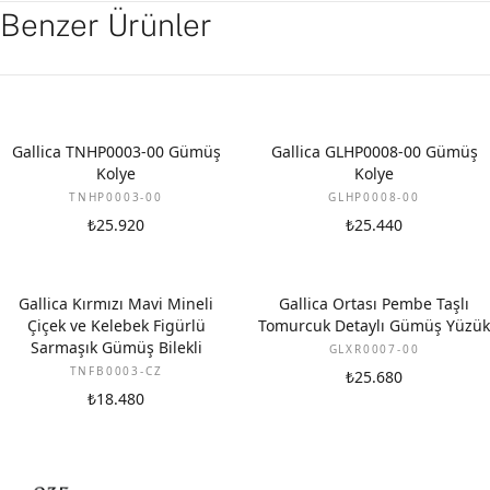
Benzer Ürünler
Gallica TNHP0003-00 Gümüş
Gallica GLHP0008-00 Gümüş
Kolye
Kolye
TNHP0003-00
GLHP0008-00
₺25.920
₺25.440
Gallica Kırmızı Mavi Mineli
Gallica Ortası Pembe Taşlı
Çiçek ve Kelebek Figürlü
Tomurcuk Detaylı Gümüş Yüzük
Sarmaşık Gümüş Bilekli
GLXR0007-00
TNFB0003-CZ
₺25.680
₺18.480