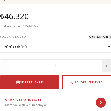
₺46.320
3 taksite kadar · ₺15.440/ay
YÜZÜK ÖLÇÜSÜ
*
Ölçü Nasıl Alınır?
Adet
1
SEPETE EKLE
FAVORİLERE EKLE
ÜRÜN DETAY BILGISI
Materyal, ölçü ve tüm detaylar