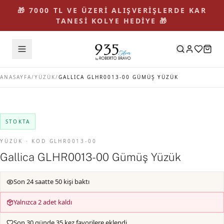
🎁 7000 TL VE ÜZERİ ALIŞVERİŞLERDE KAR
TANESİ KOLYE HEDİYE 🎁
ANASAYFA
/
YÜZÜK
/
GALLICA GLHR0013-00 GÜMÜŞ YÜZÜK
STOKTA
YÜZÜK · KOD GLHR0013-00
Gallica GLHR0013-00 Gümüş Yüzük
Son 24 saatte 50 kişi baktı
Yalnızca 2 adet kaldı
Son 30 günde 35 kez favorilere eklendi