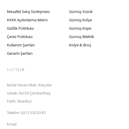
Mesafeli Satış Sözleşmesi
Gümüş Yüzük
KVKK Aydınlatma Metni
Gümüş Kolye
Gizlilik Politikası
Gümüş Küpe
Çerez Politikası
Gümüş Bileklik
Kullanım Şartları
Kolye & Broş
Garanti Şartları
İLETIŞIM
Molla Fenari Mah. Kılıçcılar
sokak. No:53 Çemberlitaş,
Fatih, İstanbul
Telefon
:
0212 520 03 87
Email
: