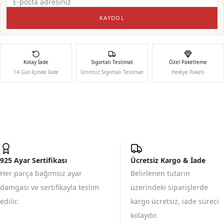
KAYDOL
Kolay İade
Sigortalı Teslimat
Özel Paketleme
14 Gün İçinde İade
Ücretsiz Sigortalı Teslimat
Hediye Paketi
925 Ayar Sertifikası
Ücretsiz Kargo & İade
Her parça bağımsız ayar
Belirlenen tutarın
damgası ve sertifikayla teslim
üzerindeki siparişlerde
edilir.
kargo ücretsiz, iade süreci
kolaydır.