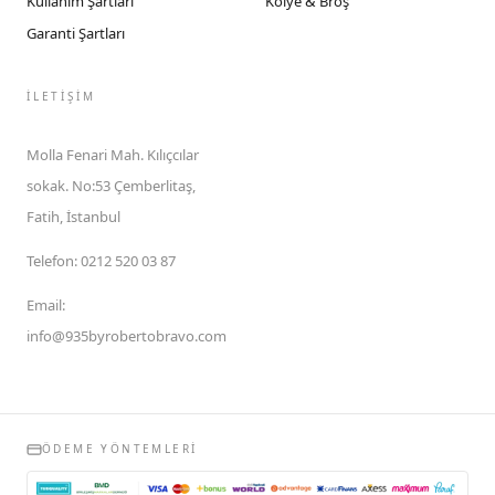
Kullanım Şartları
Kolye & Broş
Garanti Şartları
İLETIŞIM
Molla Fenari Mah. Kılıçcılar
sokak. No:53 Çemberlitaş,
Fatih, İstanbul
Telefon
:
0212 520 03 87
Email
:
info@935byrobertobravo.com
ÖDEME YÖNTEMLERI