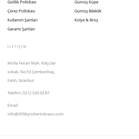
Gizlilik Politikası
Gümüş Küpe
Çerez Politikası
Gümüş Bileklik
Kullanım Şartları
Kolye & Broş
Garanti Şartları
İLETIŞIM
Molla Fenari Mah. Kılıçcılar
sokak. No:53 Çemberlitaş,
Fatih, İstanbul
Telefon
:
0212 520 03 87
Email
:
info@935byrobertobravo.com