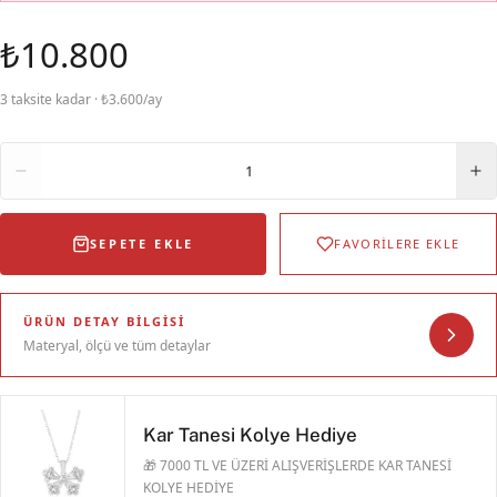
₺10.800
3 taksite kadar · ₺3.600/ay
Adet
1
SEPETE EKLE
FAVORİLERE EKLE
ÜRÜN DETAY BILGISI
Materyal, ölçü ve tüm detaylar
Kar Tanesi Kolye Hediye
🎁 7000 TL VE ÜZERİ ALIŞVERİŞLERDE KAR TANESİ
KOLYE HEDİYE