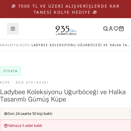
🎁 7000 TL VE ÜZERİ ALIŞVERİŞLERDE KAR
TANESİ KOLYE HEDİYE 🎁
ANASAYFA
/
KÜPE
/
LADYBEE KOLEKSIYONU UĞURBÖCEĞI VE HALKA TASARIMLI GÜMÜŞ KÜPE
STOKTA
KÜPE · KOD HTE180281
Ladybee Koleksiyonu Uğurböceği ve Halka
Tasarımlı Gümüş Küpe
Son 24 saatte 50 kişi baktı
Yalnızca 5 adet kaldı