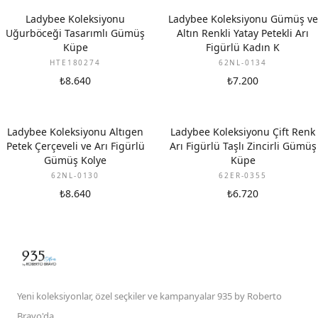
Ladybee Koleksiyonu
Ladybee Koleksiyonu Gümüş ve
Uğurböceği Tasarımlı Gümüş
Altın Renkli Yatay Petekli Arı
Küpe
Figürlü Kadın K
HTE180274
62NL-0134
₺8.640
₺7.200
Ladybee Koleksiyonu Altıgen
Ladybee Koleksiyonu Çift Renk
Petek Çerçeveli ve Arı Figürlü
Arı Figürlü Taşlı Zincirli Gümüş
Gümüş Kolye
Küpe
62NL-0130
62ER-0355
₺8.640
₺6.720
Yeni koleksiyonlar, özel seçkiler ve kampanyalar 935 by Roberto
Bravo'da.