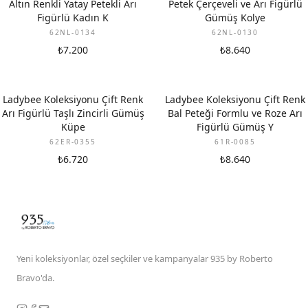
Altın Renkli Yatay Petekli Arı
Petek Çerçeveli ve Arı Figürlü
Figürlü Kadın K
Gümüş Kolye
62NL-0134
62NL-0130
₺7.200
₺8.640
Ladybee Koleksiyonu Çift Renk
Ladybee Koleksiyonu Çift Renk
Arı Figürlü Taşlı Zincirli Gümüş
Bal Peteği Formlu ve Roze Arı
Küpe
Figürlü Gümüş Y
62ER-0355
61R-0085
₺6.720
₺8.640
Yeni koleksiyonlar, özel seçkiler ve kampanyalar 935 by Roberto
Bravo'da.