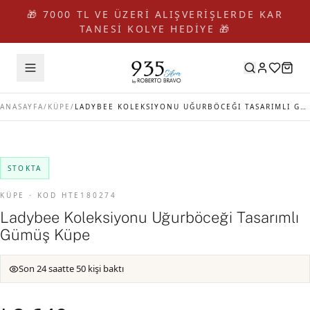
🎁 7000 TL VE ÜZERİ ALIŞVERİŞLERDE KAR
TANESİ KOLYE HEDİYE 🎁
ANASAYFA
/
KÜPE
/
LADYBEE KOLEKSIYONU UĞURBÖCEĞI TASARIMLI GÜMÜŞ KÜPE
STOKTA
KÜPE · KOD HTE180274
Ladybee Koleksiyonu Uğurböceği Tasarımlı
Gümüş Küpe
Son 24 saatte 50 kişi baktı