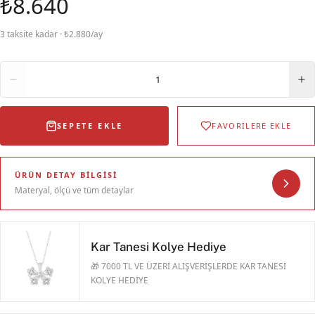
₺8.640
3 taksite kadar · ₺2.880/ay
Adet
1
SEPETE EKLE
FAVORİLERE EKLE
ÜRÜN DETAY BILGISI
Materyal, ölçü ve tüm detaylar
Kar Tanesi Kolye Hediye
🎁 7000 TL VE ÜZERİ ALIŞVERİŞLERDE KAR TANESİ
KOLYE HEDİYE