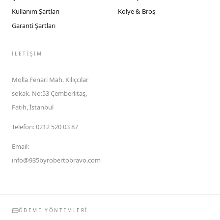
Kullanım Şartları
Kolye & Broş
Garanti Şartları
İLETIŞIM
Molla Fenari Mah. Kılıçcılar
sokak. No:53 Çemberlitaş,
Fatih, İstanbul
Telefon
:
0212 520 03 87
Email
:
info@935byrobertobravo.com
ÖDEME YÖNTEMLERI