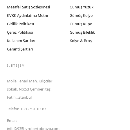
Mesafeli Satış Sözleşmesi
Gümüş Yüzük
KVKK Aydınlatma Metni
Gümüş Kolye
Gizlilik Politikası
Gümüş Küpe
Çerez Politikası
Gümüş Bileklik
Kullanım Şartları
Kolye & Broş
Garanti Şartları
İLETIŞIM
Molla Fenari Mah. Kılıçcılar
sokak. No:53 Çemberlitaş,
Fatih, İstanbul
Telefon
:
0212 520 03 87
Email
:
info@935byrobertobravo.com