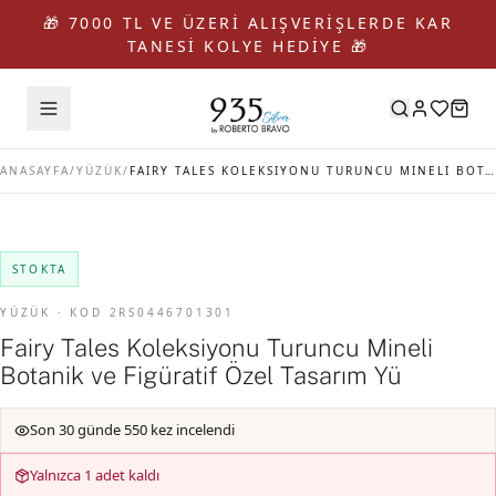
🎁 7000 TL VE ÜZERİ ALIŞVERİŞLERDE KAR
TANESİ KOLYE HEDİYE 🎁
ANASAYFA
/
YÜZÜK
/
FAIRY TALES KOLEKSIYONU TURUNCU MINELI BOTANIK VE FIGÜRATIF ÖZEL TASARIM YÜ
STOKTA
YÜZÜK · KOD 2RS0446701301
Fairy Tales Koleksiyonu Turuncu Mineli
Botanik ve Figüratif Özel Tasarım Yü
Son 30 günde 550 kez incelendi
Yalnızca 1 adet kaldı