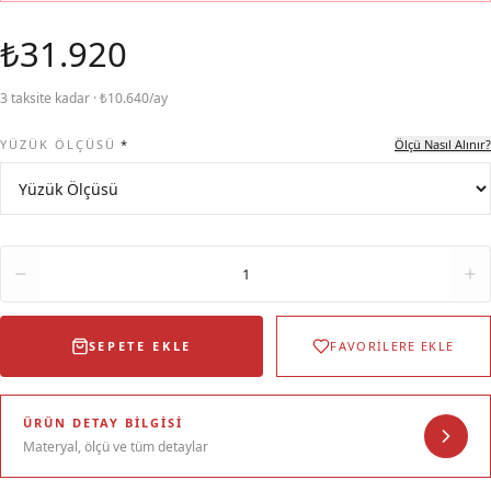
₺31.920
3 taksite kadar · ₺10.640/ay
YÜZÜK ÖLÇÜSÜ
*
Ölçü Nasıl Alınır?
Adet
1
SEPETE EKLE
FAVORİLERE EKLE
ÜRÜN DETAY BILGISI
Materyal, ölçü ve tüm detaylar