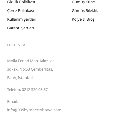
Gizlilik Politikası
Gümüş Küpe
Çerez Politikası
Gümüş Bileklik
Kullanım Şartları
Kolye & Broş
Garanti Şartları
İLETIŞIM
Molla Fenari Mah. Kılıçcılar
sokak. No:53 Çemberlitaş,
Fatih, İstanbul
Telefon
:
0212 520 03 87
Email
:
info@935byrobertobravo.com