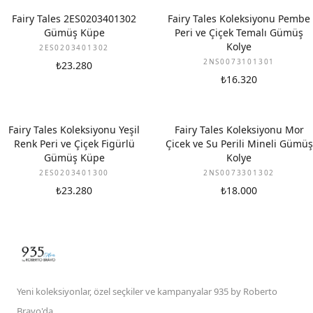
Fairy Tales 2ES0203401302
Fairy Tales Koleksiyonu Pembe
Gümüş Küpe
Peri ve Çiçek Temalı Gümüş
Kolye
2ES0203401302
2NS0073101301
₺23.280
₺16.320
Fairy Tales Koleksiyonu Yeşil
Fairy Tales Koleksiyonu Mor
Renk Peri ve Çiçek Figürlü
Çicek ve Su Perili Mineli Gümüş
Gümüş Küpe
Kolye
2ES0203401300
2NS0073301302
₺23.280
₺18.000
Yeni koleksiyonlar, özel seçkiler ve kampanyalar 935 by Roberto
Bravo'da.