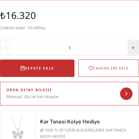
₺16.320
3 taksite kadar · ₺5.440/ay
Adet
1
SEPETE EKLE
FAVORİLERE EKLE
ÜRÜN DETAY BILGISI
Materyal, ölçü ve tüm detaylar
Kar Tanesi Kolye Hediye
🎁 7000 TL VE ÜZERİ ALIŞVERİŞLERDE KAR TANESİ
KOLYE HEDİYE