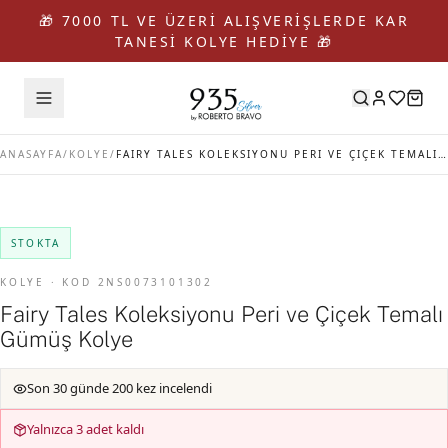
🎁 7000 TL VE ÜZERİ ALIŞVERİŞLERDE KAR
TANESİ KOLYE HEDİYE 🎁
ANASAYFA
/
KOLYE
/
FAIRY TALES KOLEKSIYONU PERI VE ÇIÇEK TEMALI GÜMÜŞ KOLYE
STOKTA
KOLYE · KOD 2NS0073101302
Fairy Tales Koleksiyonu Peri ve Çiçek Temalı
Gümüş Kolye
Son 30 günde 200 kez incelendi
Yalnızca 3 adet kaldı