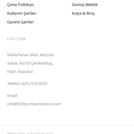
Çerez Politikası
Gümüş Bileklik
Kullanım Şartları
Kolye & Broş
Garanti Şartları
İLETIŞIM
Molla Fenari Mah. Kılıçcılar
sokak. No:53 Çemberlitaş,
Fatih, İstanbul
Telefon
:
0212 520 03 87
Email
:
info@935byrobertobravo.com