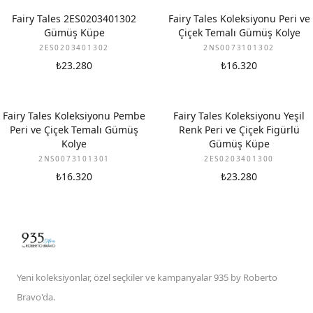
Fairy Tales 2ES0203401302
Fairy Tales Koleksiyonu Peri ve
Gümüş Küpe
Çiçek Temalı Gümüş Kolye
2ES0203401302
2NS0073101302
₺23.280
₺16.320
Fairy Tales Koleksiyonu Pembe
Fairy Tales Koleksiyonu Yeşil
Peri ve Çiçek Temalı Gümüş
Renk Peri ve Çiçek Figürlü
Kolye
Gümüş Küpe
2NS0073101301
2ES0203401300
₺16.320
₺23.280
Yeni koleksiyonlar, özel seçkiler ve kampanyalar 935 by Roberto
Bravo'da.