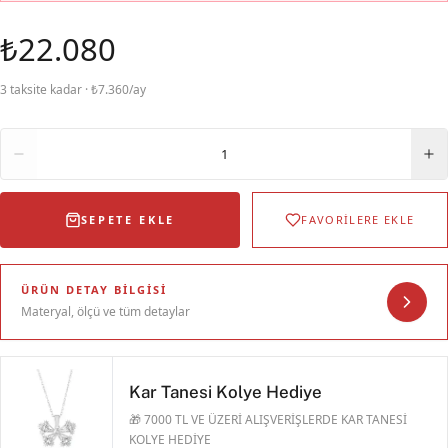
₺22.080
3 taksite kadar · ₺7.360/ay
Adet
1
SEPETE EKLE
FAVORİLERE EKLE
ÜRÜN DETAY BILGISI
Materyal, ölçü ve tüm detaylar
Kar Tanesi Kolye Hediye
🎁 7000 TL VE ÜZERİ ALIŞVERİŞLERDE KAR TANESİ
KOLYE HEDİYE