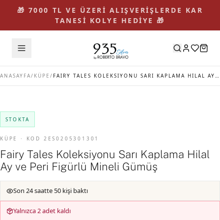
🎁 7000 TL VE ÜZERİ ALIŞVERİŞLERDE KAR
TANESİ KOLYE HEDİYE 🎁
ANASAYFA
/
KÜPE
/
FAIRY TALES KOLEKSIYONU SARI KAPLAMA HILAL AY VE PERI FIGÜRLÜ MINELI GÜMÜŞ
STOKTA
KÜPE · KOD 2ES0205301301
Fairy Tales Koleksiyonu Sarı Kaplama Hilal
Ay ve Peri Figürlü Mineli Gümüş
Son 24 saatte 50 kişi baktı
Yalnızca 2 adet kaldı