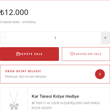
₺12.000
3 taksite kadar · ₺4.000/ay
Adet
1
SEPETE EKLE
FAVORİLERE EKLE
ÜRÜN DETAY BILGISI
Materyal, ölçü ve tüm detaylar
Kar Tanesi Kolye Hediye
🎁 7000 TL VE ÜZERİ ALIŞVERİŞLERDE KAR TANESİ
KOLYE HEDİYE