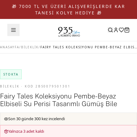
🎁 7000 TL VE ÜZERİ ALIŞVERİŞLERDE KAR
TANESİ KOLYE HEDİYE 🎁
ANASAYFA
/
BİLEKLİK
/
FAIRY TALES KOLEKSIYONU PEMBE-BEYAZ ELBISELI SU PERISI TASARIMLI GÜMÜŞ BILE
STOKTA
BİLEKLİK · KOD 2BS0079501301
Fairy Tales Koleksiyonu Pembe-Beyaz
Elbiseli Su Perisi Tasarımlı Gümüş Bile
Son 30 günde 300 kez incelendi
Yalnızca 3 adet kaldı