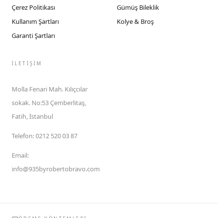
Çerez Politikası
Gümüş Bileklik
Kullanım Şartları
Kolye & Broş
Garanti Şartları
İLETIŞIM
Molla Fenari Mah. Kılıçcılar
sokak. No:53 Çemberlitaş,
Fatih, İstanbul
Telefon
:
0212 520 03 87
Email
:
info@935byrobertobravo.com