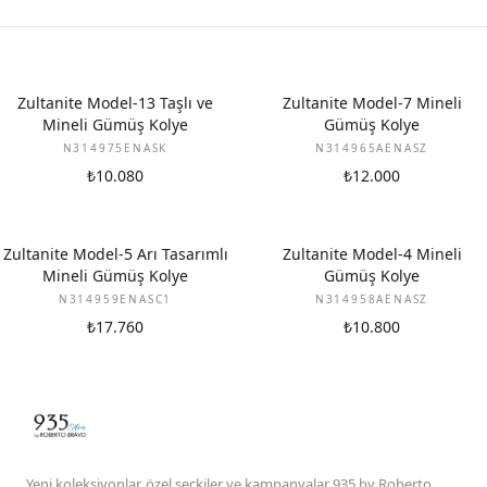
Zultanite Model-13 Taşlı ve
Zultanite Model-7 Mineli
Mineli Gümüş Kolye
Gümüş Kolye
N314975ENASK
N314965AENASZ
₺10.080
₺12.000
Zultanite Model-5 Arı Tasarımlı
Zultanite Model-4 Mineli
Mineli Gümüş Kolye
Gümüş Kolye
N314959ENASC1
N314958AENASZ
₺17.760
₺10.800
Yeni koleksiyonlar, özel seçkiler ve kampanyalar 935 by Roberto