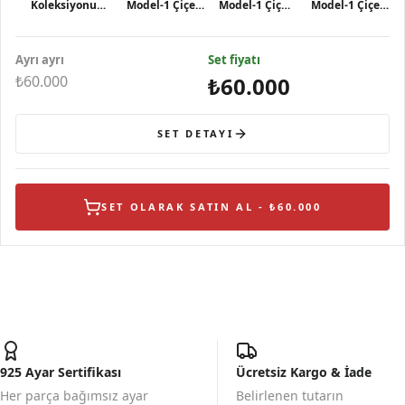
Koleksiyonu
Model-1 Çiçek
Model-1 Çiçek
Model-1 Çiçek
Çiçek ve Kuş
ve Kuş Figürlü
Figürlü Mineli
ve Kuş Figürlü
Figürlü Mineli
Mineli Gümüş
Gümüş Küpe
Mineli Gümüş
Ayrı ayrı
Gümüş Küpe
Kolye
Set fiyatı
Yüzük
₺60.000
₺60.000
SET DETAYI
SET OLARAK SATIN AL - ₺60.000
925 Ayar Sertifikası
Ücretsiz Kargo & İade
Her parça bağımsız ayar
Belirlenen tutarın