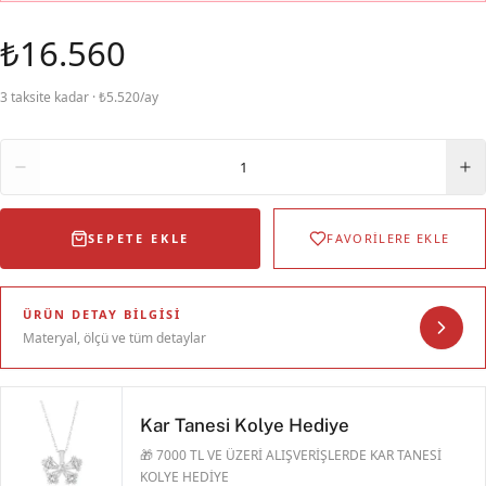
₺16.560
3 taksite kadar · ₺5.520/ay
Adet
1
SEPETE EKLE
FAVORİLERE EKLE
ÜRÜN DETAY BILGISI
Materyal, ölçü ve tüm detaylar
Kar Tanesi Kolye Hediye
🎁 7000 TL VE ÜZERİ ALIŞVERİŞLERDE KAR TANESİ
KOLYE HEDİYE