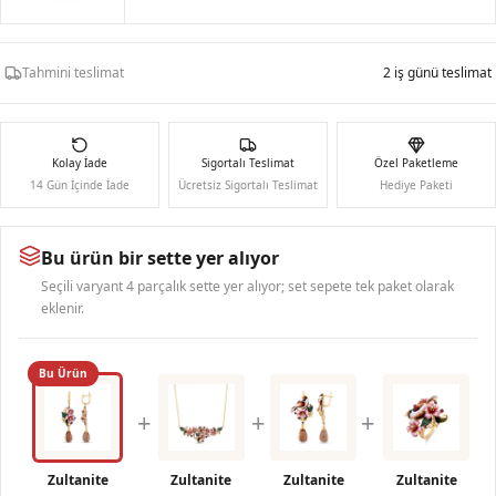
Tahmini teslimat
2 iş günü teslimat
Kolay İade
Sigortalı Teslimat
Özel Paketleme
14 Gün İçinde İade
Ücretsiz Sigortalı Teslimat
Hediye Paketi
Bu ürün bir sette yer alıyor
Seçili varyant 4 parçalık sette yer alıyor; set sepete tek paket olarak
eklenir.
Bu Ürün
+
+
+
Zultanite
Zultanite
Zultanite
Zultanite