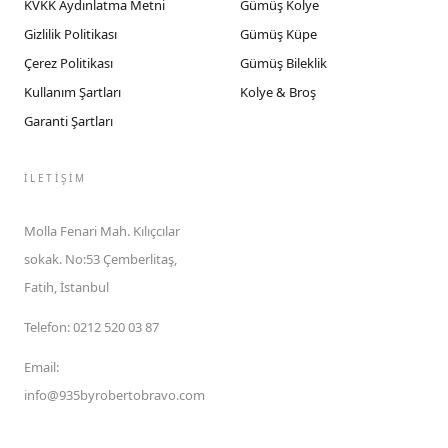
KVKK Aydınlatma Metni
Gümüş Kolye
Gizlilik Politikası
Gümüş Küpe
Çerez Politikası
Gümüş Bileklik
Kullanım Şartları
Kolye & Broş
Garanti Şartları
İLETIŞIM
Molla Fenari Mah. Kılıçcılar
sokak. No:53 Çemberlitaş,
Fatih, İstanbul
Telefon
:
0212 520 03 87
Email
:
info@935byrobertobravo.com