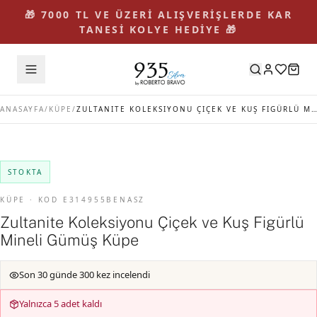
🎁 7000 TL VE ÜZERİ ALIŞVERİŞLERDE KAR
TANESİ KOLYE HEDİYE 🎁
ANASAYFA
/
KÜPE
/
ZULTANITE KOLEKSIYONU ÇIÇEK VE KUŞ FIGÜRLÜ MINELI GÜMÜŞ KÜPE
STOKTA
KÜPE · KOD E314955BENASZ
Zultanite Koleksiyonu Çiçek ve Kuş Figürlü
Mineli Gümüş Küpe
Son 30 günde 300 kez incelendi
Yalnızca 5 adet kaldı