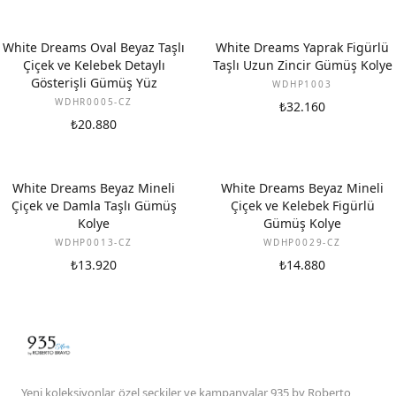
White Dreams Oval Beyaz Taşlı
White Dreams Yaprak Figürlü
Çiçek ve Kelebek Detaylı
Taşlı Uzun Zincir Gümüş Kolye
Gösterişli Gümüş Yüz
WDHP1003
WDHR0005-CZ
₺32.160
₺20.880
White Dreams Beyaz Mineli
White Dreams Beyaz Mineli
Çiçek ve Damla Taşlı Gümüş
Çiçek ve Kelebek Figürlü
Kolye
Gümüş Kolye
WDHP0013-CZ
WDHP0029-CZ
₺13.920
₺14.880
Yeni koleksiyonlar, özel seçkiler ve kampanyalar 935 by Roberto