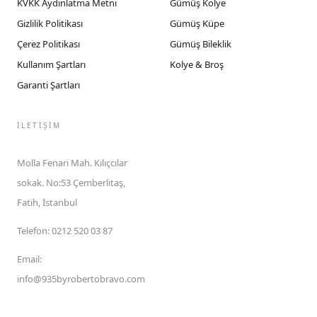
KVKK Aydınlatma Metni
Gümüş Kolye
Gizlilik Politikası
Gümüş Küpe
Çerez Politikası
Gümüş Bileklik
Kullanım Şartları
Kolye & Broş
Garanti Şartları
İLETIŞIM
Molla Fenari Mah. Kılıçcılar
sokak. No:53 Çemberlitaş,
Fatih, İstanbul
Telefon
:
0212 520 03 87
Email
:
info@935byrobertobravo.com