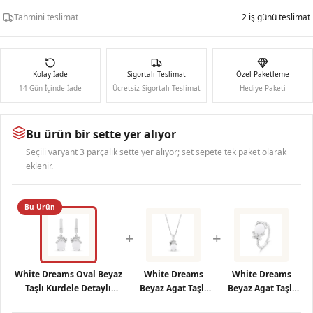
Tahmini teslimat
2 iş günü teslimat
Kolay İade
Sigortalı Teslimat
Özel Paketleme
14 Gün İçinde İade
Ücretsiz Sigortalı Teslimat
Hediye Paketi
Bu ürün bir sette yer alıyor
Seçili varyant 3 parçalık sette yer alıyor; set sepete tek paket olarak
eklenir.
Bu Ürün
+
+
White Dreams Oval Beyaz
White Dreams
White Dreams
Taşlı Kurdele Detaylı
Beyaz Agat Taşlı
Beyaz Agat Taşlı
Gümüş Küpe
Gümüş Kolye
Gümüş Yüzük