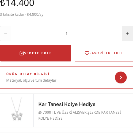
₺14.400
3 taksite kadar · ₺4.800/ay
Adet
1
SEPETE EKLE
FAVORİLERE EKLE
ÜRÜN DETAY BILGISI
Materyal, ölçü ve tüm detaylar
Kar Tanesi Kolye Hediye
🎁 7000 TL VE ÜZERİ ALIŞVERİŞLERDE KAR TANESİ
KOLYE HEDİYE