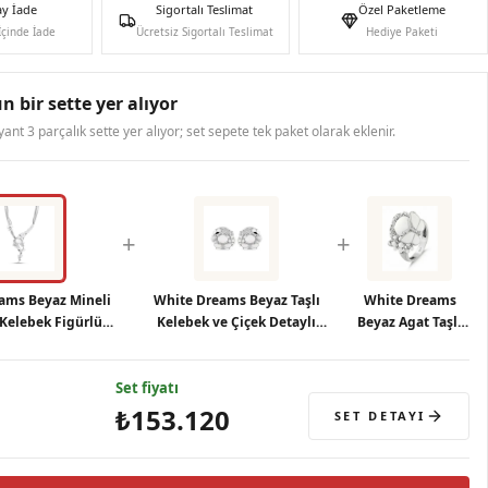
ay İade
Sigortalı Teslimat
Özel Paketleme
İçinde İade
Ücretsiz Sigortalı Teslimat
Hediye Paketi
n bir sette yer alıyor
ryant 3 parçalık sette yer alıyor; set sepete tek paket olarak eklenir.
+
+
ams Beyaz Mineli
White Dreams Beyaz Taşlı
White Dreams
 Kelebek Figürlü
Kelebek ve Çiçek Detaylı
Beyaz Agat Taşlı
r Kadın Kolye
Gösterişli Gümüş Küpe
Gümüş Yüzük
Set fiyatı
₺153.120
SET DETAYI