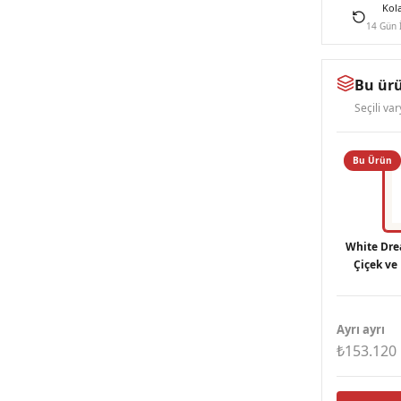
Kol
14 Gün 
Bu ürü
Seçili va
Bu Ürün
White Dre
Çiçek ve
Zinci
Ayrı ayrı
₺153.120