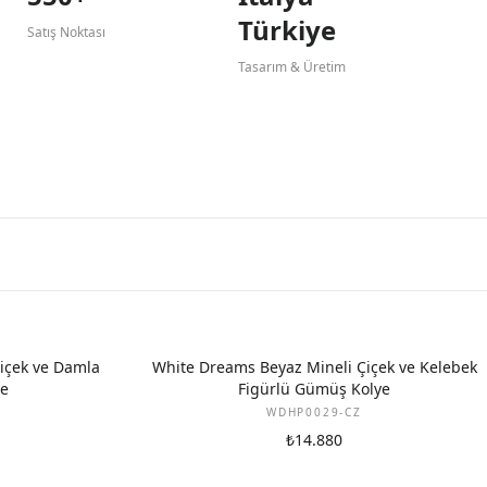
Türkiye
Satış Noktası
Tasarım & Üretim
içek ve Damla
White Dreams Beyaz Mineli Çiçek ve Kelebek
ye
Figürlü Gümüş Kolye
WDHP0029-CZ
₺14.880