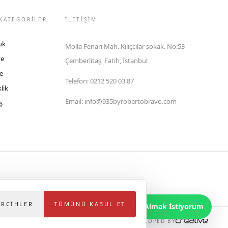
KATEGORİLER
İLETIŞIM
ük
Molla Fenari Mah. Kılıçcılar sokak. No:53
ye
Çemberlitaş, Fatih, İstanbul
e
Telefon
:
0212 520 03 87
lik
Email
:
info@935byrobertobravo.com
ş
lektronik Ticaret Bilgi Sistemi (ETBİS)'ne kayıtlıdır.
ERCIHLER
TÜMÜNÜ KABUL ET
Bilgi Almak İstiyorum
DEVELOPED BY