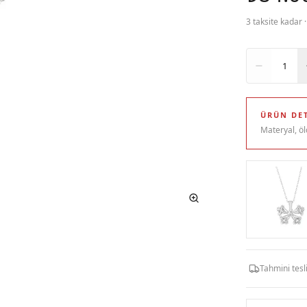
3 taksite kadar 
Adet
1
ÜRÜN DET
Materyal, öl
Tahmini tes