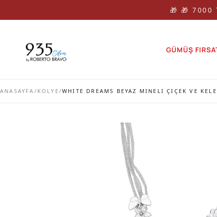
🎁 🎁 7000
GÜMÜŞ FIRSA
ANASAYFA
/
KOLYE
/
WHITE DREAMS BEYAZ MINELI ÇIÇEK VE KEL