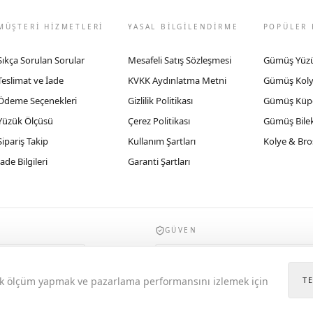
MÜŞTERİ HİZMETLERİ
YASAL BİLGİLENDİRME
POPÜLER 
Sıkça Sorulan Sorular
Mesafeli Satış Sözleşmesi
Gümüş Yüz
Teslimat ve İade
KVKK Aydınlatma Metni
Gümüş Kol
Ödeme Seçenekleri
Gizlilik Politikası
Gümüş Küp
Yüzük Ölçüsü
Çerez Politikası
Gümüş Bilek
Sipariş Takip
Kullanım Şartları
Kolye & Bro
İade Bilgileri
Garanti Şartları
GÜVEN
935byrobertobravo.com, Ticaret Bakanlığı E
itik ölçüm yapmak ve pazarlama performansını izlemek için
T