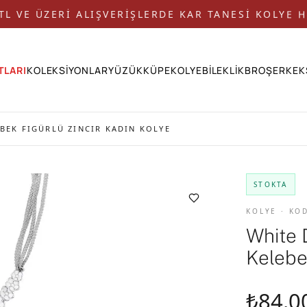
 TL VE ÜZERİ ALIŞVERİŞLERDE KAR TANESİ KOLYE H
TLARI
KOLEKSİYONLAR
YÜZÜK
KÜPE
KOLYE
BİLEKLİK
BROŞ
ERKEK
EBEK FIGÜRLÜ ZINCIR KADIN KOLYE
STOKTA
KOLYE · KO
White 
Kelebe
₺84.0