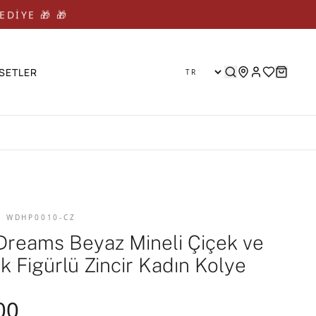
EDİYE 🎁 🎁
SETLER
D WDHP0010-CZ
Dreams Beyaz Mineli Çiçek ve
k Figürlü Zincir Kadın Kolye
00