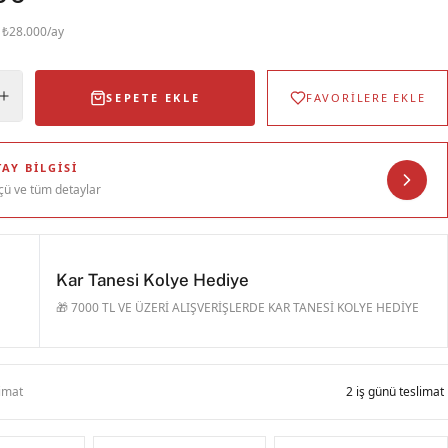
· ₺28.000/ay
SEPETE EKLE
FAVORİLERE EKLE
AY BILGISI
çü ve tüm detaylar
Kar Tanesi Kolye Hediye
🎁 7000 TL VE ÜZERİ ALIŞVERİŞLERDE KAR TANESİ KOLYE HEDİYE
limat
2 iş günü teslimat