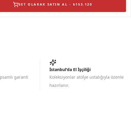
SET OLARAK SATIN AL - ₺153.120
İstanbul'da El İşçiliği
apsamlı garanti
Koleksiyonlar atölye ustalığıyla özenle
hazırlanır.