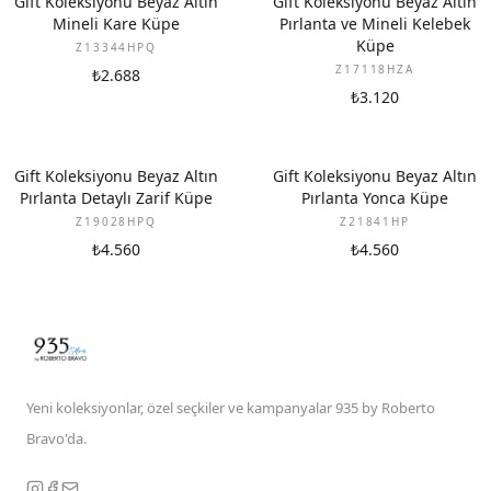
Gift Koleksiyonu Beyaz Altın
Gift Koleksiyonu Beyaz Altın
Mineli Kare Küpe
Pırlanta ve Mineli Kelebek
Küpe
Z13344HPQ
Z17118HZA
₺2.688
₺3.120
YENI
YENI
Gift Koleksiyonu Beyaz Altın
Gift Koleksiyonu Beyaz Altın
Pırlanta Detaylı Zarif Küpe
Pırlanta Yonca Küpe
Z19028HPQ
Z21841HP
₺4.560
₺4.560
Yeni koleksiyonlar, özel seçkiler ve kampanyalar 935 by Roberto
Bravo'da.