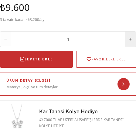
₺9.600
3 taksite kadar · ₺3.200/ay
Adet
1
SEPETE EKLE
FAVORİLERE EKLE
ÜRÜN DETAY BILGISI
Materyal, ölçü ve tüm detaylar
Kar Tanesi Kolye Hediye
🎁 7000 TL VE ÜZERİ ALIŞVERİŞLERDE KAR TANESİ
KOLYE HEDİYE