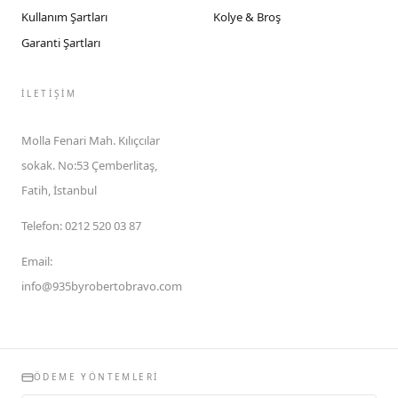
Kullanım Şartları
Kolye & Broş
Garanti Şartları
İLETIŞIM
Molla Fenari Mah. Kılıçcılar
sokak. No:53 Çemberlitaş,
Fatih, İstanbul
Telefon
:
0212 520 03 87
Email
:
info@935byrobertobravo.com
ÖDEME YÖNTEMLERI