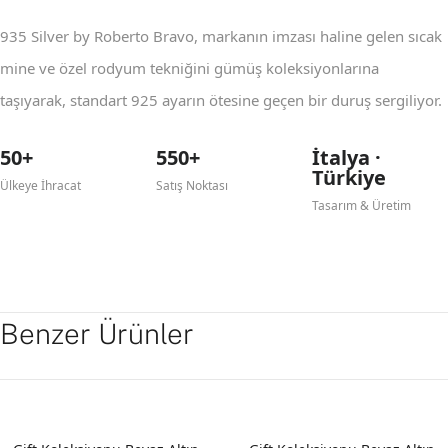
935 Silver by Roberto Bravo, markanın imzası haline gelen sıcak
mine ve özel rodyum tekniğini gümüş koleksiyonlarına
taşıyarak, standart 925 ayarın ötesine geçen bir duruş sergiliyor.
50+
550+
İtalya ·
Türkiye
Ülkeye İhracat
Satış Noktası
Tasarım & Üretim
Benzer Ürünler
YENI
YENI