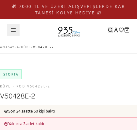
🎁 7000 TL VE ÜZERİ ALIŞVERİŞLERDE KAR
TANESİ KOLYE HEDİYE 🎁
ANASAYFA
/
KÜPE
/
V50428E-2
STOKTA
KÜPE · KOD V50428E-2
V50428E-2
Son 24 saatte 50 kişi baktı
Yalnızca 3 adet kaldı