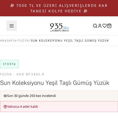
🎁 7000 TL VE ÜZERİ ALIŞVERİŞLERDE KAR
TANESİ KOLYE HEDİYE 🎁
ANASAYFA
/
YÜZÜK
/
SUN KOLEKSIYONU YEŞIL TAŞLI GÜMÜŞ YÜZÜK
STOKTA
YÜZÜK · KOD MT2882-R
Sun Koleksiyonu Yeşil Taşlı Gümüş Yüzük
Son 30 günde 250 kez incelendi
Yalnızca 4 adet kaldı