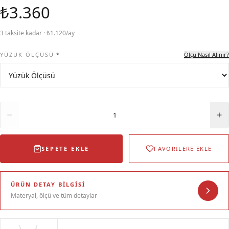
₺3.360
3 taksite kadar · ₺1.120/ay
YÜZÜK ÖLÇÜSÜ
*
Ölçü Nasıl Alınır?
Adet
1
SEPETE EKLE
FAVORİLERE EKLE
ÜRÜN DETAY BILGISI
Materyal, ölçü ve tüm detaylar