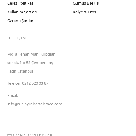
Çerez Politikası
Gümüş Bileklik
Kullanım Şartları
Kolye & Broş
Garanti Şartları
İLETIŞIM
Molla Fenari Mah. Kılıçcılar
sokak. No:53 Çemberlitaş,
Fatih, İstanbul
Telefon
:
0212 520 03 87
Email
:
info@935byrobertobravo.com
ÖDEME YÖNTEMLERI