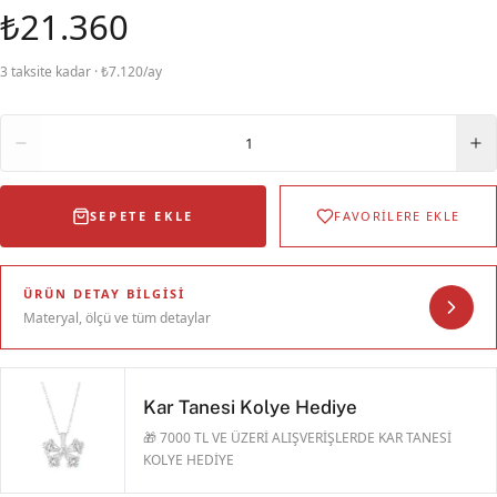
₺21.360
3 taksite kadar · ₺7.120/ay
Adet
1
SEPETE EKLE
FAVORİLERE EKLE
ÜRÜN DETAY BILGISI
Materyal, ölçü ve tüm detaylar
Kar Tanesi Kolye Hediye
🎁 7000 TL VE ÜZERİ ALIŞVERİŞLERDE KAR TANESİ
KOLYE HEDİYE